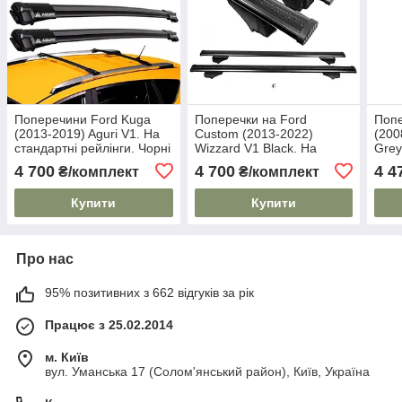
Поперечини Ford Kuga
Поперечки на Ford
Попе
(2013-2019) Aguri V1. На
Custom (2013-2022)
(200
стандартні рейлінги. Чорні
Wizzard V1 Black. На
Grey
стандартні рейлінги.
рейл
4 700
4 700
4 4
₴/комплект
₴/комплект
Пластиковий ключ. Чорні
ключ
Купити
Купити
Про нас
95% позитивних з 662 відгуків за рік
Працює з 25.02.2014
м. Київ
вул. Уманська 17 (Солом'янський район), Київ, Україна