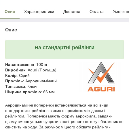
Опис
Характеристики
Доставка
Оплата
Умови п
Опис
На стандартні рейлінги
Навантаження
: 100 кг
Виробник
: Aguri (Польща)
Колір
: Сірий
Профіль
: Аеродинамічний
Тип замка
: Ключ
Ширина профілю
: 66 мм
Аеродинамічні поперечки встановлюються на всі види
стандартникх рейлінгів в яких є проміжок між дахом і
рейлінгом. Поперечки мають форму аерокрила, завдяки
цьому зменшується супротив повітряного потоку і багажник не
свистить на ходу. За рахунок міцного обхвату рейлінгу -