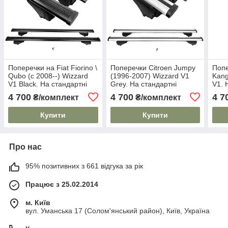
Поперечки на Fiat Fiorino \
Поперечки Citroen Jumpy
Попе
Qubo (c 2008--) Wizzard
(1996-2007) Wizzard V1
Kang
V1 Black. На стандартні
Grey. На стандартні
V1. 
рейлінги. Пластиковий
рейлінги. Пластиковий
рейл
4 700
4 700
4 7
₴/комплект
₴/комплект
ключ. Чорні
ключ. Сірі
Купити
Купити
Про нас
95% позитивних з 661 відгука за рік
Працює з 25.02.2014
м. Київ
вул. Уманська 17 (Солом'янський район), Київ, Україна