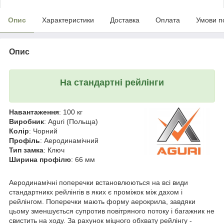
Опис
Характеристики
Доставка
Оплата
Умови п
Опис
На стандартні рейлінги
Навантаження
: 100 кг
Виробник
: Aguri (Польща)
Колір
: Чорний
Профіль
: Аеродинамічний
Тип замка
: Ключ
Ширина профілю
: 66 мм
Аеродинамічні поперечки встановлюються на всі види
стандартникх рейлінгів в яких є проміжок між дахом і
рейлінгом. Поперечки мають форму аерокрила, завдяки
цьому зменшується супротив повітряного потоку і багажник не
свистить на ходу. За рахунок міцного обхвату рейлінгу -