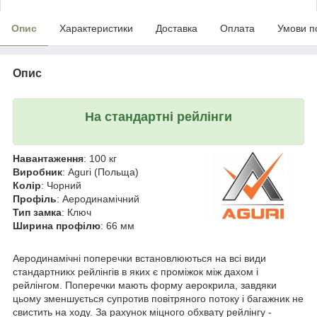
Опис
Характеристики
Доставка
Оплата
Умови п
Опис
На стандартні рейлінги
Навантаження
: 100 кг
Виробник
: Aguri (Польща)
Колір
: Чорний
Профіль
: Аеродинамічний
Тип замка
: Ключ
Ширина профілю
: 66 мм
Аеродинамічні поперечки встановлюються на всі види
стандартникх рейлінгів в яких є проміжок між дахом і
рейлінгом. Поперечки мають форму аерокрила, завдяки
цьому зменшується супротив повітряного потоку і багажник не
свистить на ходу. За рахунок міцного обхвату рейлінгу -