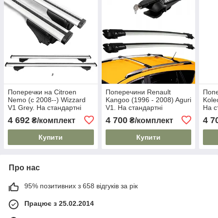
Поперечки на Citroen
Поперечини Renault
Попе
Nemo (c 2008--) Wizzard
Kangoo (1996 - 2008) Aguri
Kole
V1 Grey. На стандартні
V1. На стандартні
На с
рейлінги. Пластиковий
рейлінги. Сірі
Чорн
4 692
4 700
4 7
₴/комплект
₴/комплект
ключ. Сірі
Купити
Купити
Про нас
95% позитивних з 658 відгуків за рік
Працює з 25.02.2014