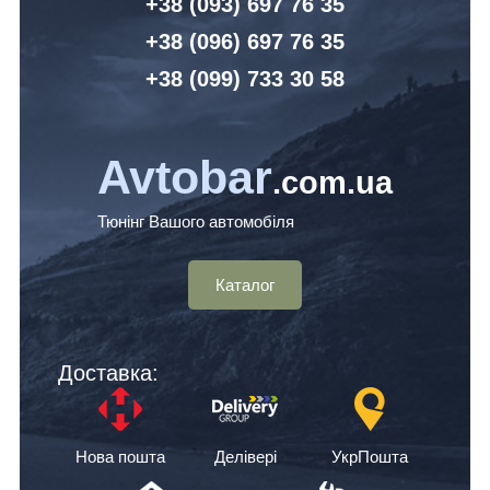
+38 (093) 6
97 76 35
+38 (096)
6
97 76 35
+38 (099) 7
33 30 58
Avtobar
.com.ua
Тюнінг Вашого автомобіля
Каталог
Доставка:
Нова пошта
Делівері
УкрПошта