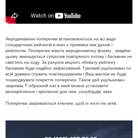
Аеродинамічні поперечки встановлюються на всі види
стандартникх рейлінгів в яких є проміжок між дахом і
рейлінгом. Поперечки мають аеродинамічну форму , завдяки
цьому зменшується супротив повітряного потоку і багажник не
свистить на ходу. За рахунок міцного обхвату рейлінгу -
багажник буде надійно зафіксований. Гумовий ущільнювач по
всій довжині служить пом'якушувачем і Ваш вантаж не буде
пошкоджувати покриття поперечок. Також цей ущільнювач
закриває Т-образний паз в який можна установити
велокріплення і кріплення для лиж, сноубордів, каяк.
Поперечки закриваються ключем, щоб їх ніхто не зняв.