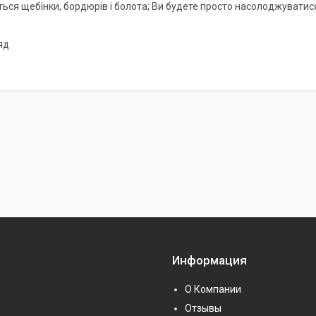
ться щебінки, бордюрів і болота; Ви будете просто насолоджуватис
яд
Информация
О Компании
Отзывы