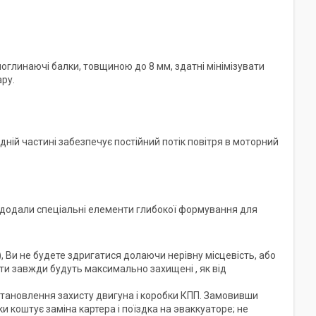
оглинаючі балки, товщиною до 8 мм, здатні мінімізувати
ару.
ній частині забезпечує постійний потік повітря в моторний
 додали спеціальні елементи глибокої формування для
, Ви не будете здригатися долаючи нерівну місцевість, або
ати завжди будуть максимально захищені , як від
встановлення захисту двигуна і коробки КПП. Замовивши
ки коштує заміна картера і поїздка на эваккуаторе; не