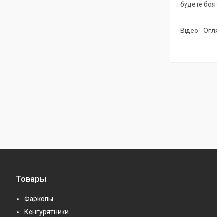
будете боя
Відео - Огл
Товары
Фаркопы
Кенгурятники