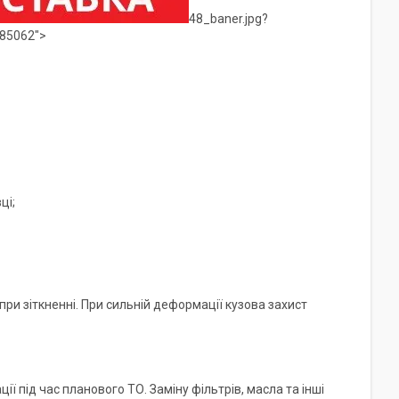
48_baner.jpg?
85062">
ці;
ри зіткненні. При сильній деформації кузова захист
ї під час планового ТО. Заміну фільтрів, масла та інші