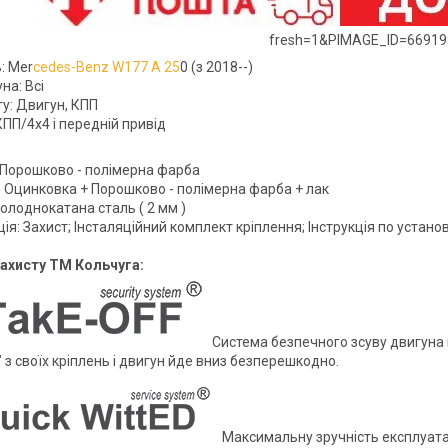
fresh=1&PIMAGE_ID=66919
: Mer
cedes-Benz W177 А 25
0 (з 2018--)
на: Всі
ту: Двигун, КПП
КПП/4x4 і передній привід
- Порошково - полімерна фарба
 - Оцинковка + Порошково - полімерна фарба + лак
олоднокатана сталь ( 2 мм )
я: Захист; Інсталяційний комплект кріплення; Інструкція по установ
ахисту ТМ Кольчуга:
Система безпечного зсуву двигуна п
 з своїх кріплень і двигун йде вниз безперешкодно.
Максимальну зручність експлуатаці