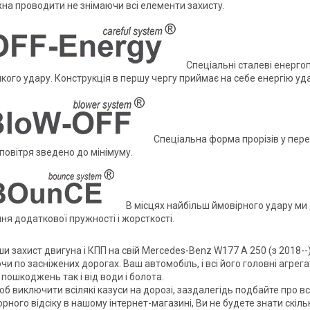
на проводити не знімаючи всі елементи захисту.
Спеціальні сталеві енергоп
кого удару. Конструкція в першу чергу приймає на себе енергію уд
Спеціальна форма прорізів у перед
р повітря зведено до мінімуму.
В місцях найбільш ймовірного удару ми
ня додаткової пружності і жорсткості.
 захист двигуна і КПП на свій Mercedes-Benz W177 А 250 (з 2018--)
и по засніжених дорогах. Ваш автомобіль, і всі його головні агрег
пошкоджень так і від води і болота.
об виключити всілякі казуси на дорозі, заздалегідь подбайте про 
рного відсіку в нашому інтернет-магазині, Ви не будете знати скіль