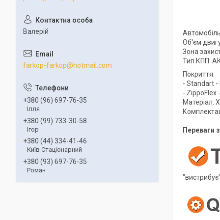
Валерій
Автомобіль
Об'єм двигу
Зона захис
Тип КПП: А
farkop-farkop@hotmail.com
Покриття:
- Standart 
- ZippoFlex
+380 (96) 697-76-35
Матеріал: Х
Ілля
Комплектаці
+380 (99) 733-30-58
Ігор
Переваги з
+380 (44) 334-41-46
Київ Стаціонарний
+380 (93) 697-76-35
Роман
"вистрибує"