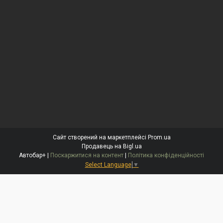
Сайт створений на маркетплейсі
Prom.ua
Продавець на Bigl.ua
Автобар+ |
Поскаржитися на контент
|
Політика конфіденційності
Select Language
▼