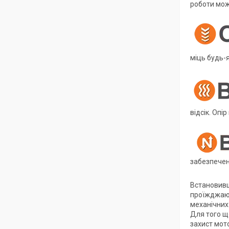
роботи мож
міць будь-я
відсік. Опі
забезпечен
Встановивши
проїжджаюч
механічних 
Для того щ
захист мото