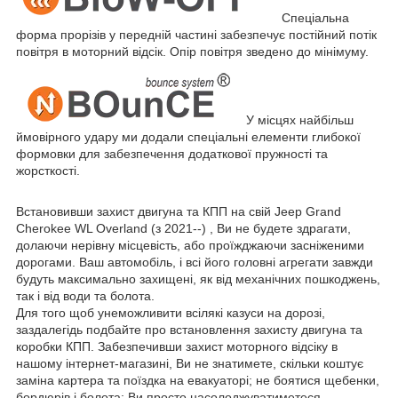
Спеціальна
форма прорізів у передній частині забезпечує постійний потік
повітря в моторний відсік. Опір повітря зведено до мінімуму.
У місцях найбільш
ймовірного удару ми додали спеціальні елементи глибокої
формовки для забезпечення додаткової пружності та
жорсткості.
Встановивши захист двигуна та КПП на свій Jeep Grand
Cherokee WL Overland (з 2021--) , Ви не будете здрагати,
долаючи нерівну місцевість, або проїжджаючи засніженими
дорогами. Ваш автомобіль, і всі його головні агрегати завжди
будуть максимально захищені, як від механічних пошкоджень,
так і від води та болота.
Для того щоб унеможливити всілякі казуси на дорозі,
заздалегідь подбайте про встановлення захисту двигуна та
коробки КПП. Забезпечивши захист моторного відсіку в
нашому інтернет-магазині, Ви не знатимете, скільки коштує
заміна картера та поїздка на евакуаторі; не боятися щебенки,
бордюрів і болота; Ви просто насолоджуватиметеся