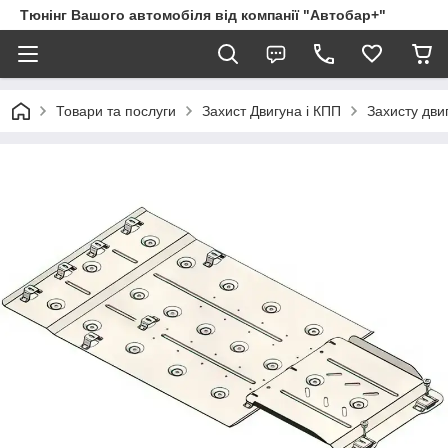
Тюнінг Вашого автомобіля від компанії "Автобар+"
Товари та послуги
Захист Двигуна і КПП
Захисту дви