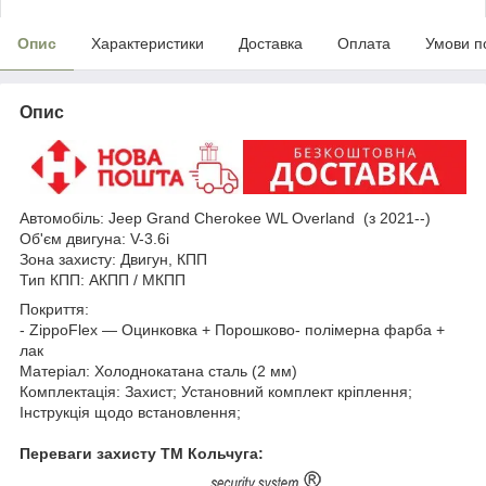
Опис
Характеристики
Доставка
Оплата
Умови п
Опис
Автомобіль: Jeep Grand Cherokee WL Overland (з 2021--)
Об'єм двигуна: V-3.6i
Зона захисту: Двигун, КПП
Тип КПП: АКПП / МКПП
Покриття:
- ZippoFlex — Оцинковка + Порошково- полімерна фарба +
лак
Матеріал: Холоднокатана сталь (2 мм)
Комплектація: Захист; Установний комплект кріплення;
Інструкція щодо встановлення;
Переваги захисту ТМ Кольчуга: