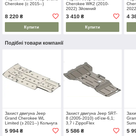
Cherokee (c 2015--)
Cherokee WK2 (2010-
Cher
2022) Зйомний
2022
8 220
3 410
4 3
₴
₴
Купити
Купити
Подібні товари компанії
Захист двигуна Jeep
Захист двигуна Jeep SRT-
Захи
Grand Cherokee WL
8 (2005-2010) об'єм-6,1;
Gran
Limited (з 2021--) Кольчуга
3,7 i ZippoFlex
Summ
/ V-2.0T
(Оцинковка)
5 994
5 586
5 9
₴
₴