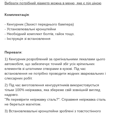
Вибрати потрібний діаметр можна в меню, яке є під ціною
Комплектація
:
- Кенгурник (Захист переднього бампера)
- Установлювальні кронштейни
- Необхідний комплект болтів, гайок тощо.
- Інструкція зі встановлення
Переваги
:
1) Кенгурник розроблений за оригінальними лекалами цього
автомобіля, що забезпечує точний збіг усіх кріпильних
елементів зі штатними отворами в кузові. Під час
встановлення не потрібно проводити жодних зварювальних і
слюсарних робіт.
2) Під час виготовлення кенгуруятників використовується
тільки 100% неіржавка, яка збереже свій зовнішній вигляд
надовго.
"Як перевірити неіржавку сталь?": Справжня неіржавка сталь
не береться магнітом.
3) Встановлювальні кронштейни зроблені з товстостінного