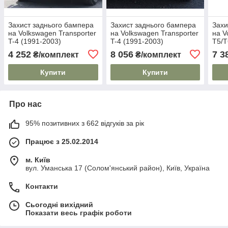
Захист заднього бампера
Захист заднього бампера
Захи
на Volkswagen Transporter
на Volkswagen Transporter
на V
T-4 (1991-2003)
T-4 (1991-2003)
T5/T
4 252
8 056
7 3
₴/комплект
₴/комплект
Купити
Купити
Про нас
95% позитивних з 662 відгуків за рік
Працює з 25.02.2014
м. Київ
вул. Уманська 17 (Солом'янський район), Київ, Україна
Контакти
Сьогодні вихідний
Показати весь графік роботи