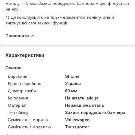
металу — 5 мм. Захист переднього бампера міцно фіксується
на них.
4) Ця конструкція є не тільки елементом тюнінгу, але й
виконує всі свої захисні функції.
Приховати
Характеристики
Основні
Виробник
St Line
Країна виробник
Україна
Діаметр труби
60 мм
Кріплення
На штатні місця
Матеріал
Нержавіюча сталь
Тип обвісу
Захист переднього бампера
Сумісність з маркою
Volkswagen
Сумісність з моделлю
Transporter