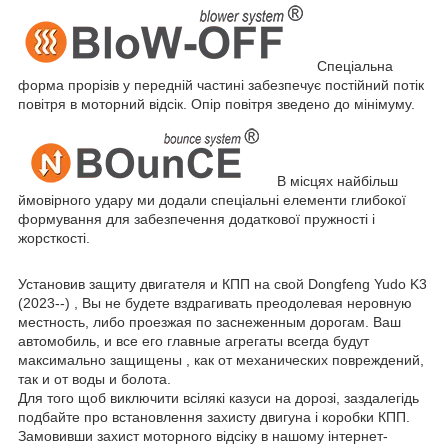
Спеціальна
форма прорізів у передній частині забезпечує постійний потік
повітря в моторний відсік. Опір повітря зведено до мінімуму.
В місцях найбільш
ймовірного удару ми додали спеціальні елементи глибокої
формування для забезпечення додаткової пружності і
жорсткості.
Установив защиту двигателя и КПП на
свой
Dongfeng Yudo K3
(2023--) , Вы не будете вздрагивать преодолевая неровную
местность, либо проезжая по заснеженным дорогам. Ваш
автомобиль, и все его главные агрегаты всегда будут
максимально защищены , как от механических повреждений,
так и от воды и болота.
Для того щоб виключити всілякі казуси на дорозі, заздалегідь
подбайте про встановлення захисту двигуна і коробки КПП.
Замовивши захист моторного відсіку в нашому інтернет-