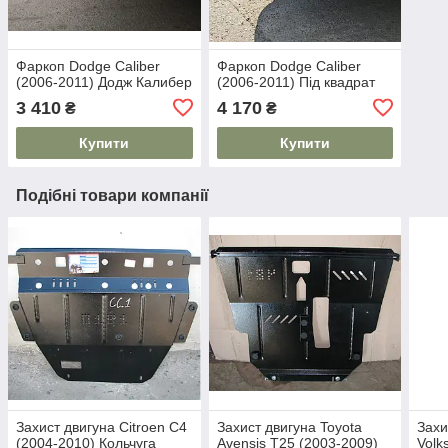
Фаркоп Dodge Caliber
Фаркоп Dodge Caliber
(2006-2011) Додж Калибер
(2006-2011) Під квадрат
3 410
4 170
₴
₴
Купити
Купити
Подібні товари компанії
Захист двигуна Citroen С4
Захист двигуна Toyota
Захи
(2004-2010) Кольчуга
Avensis T25 (2003-2009)
Volk