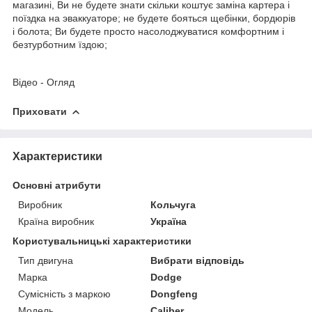
магазині, Ви не будете знати скільки коштує заміна картера і
поїздка на эваккуаторе; не будете бояться щебінки, бордюрів
і болота; Ви будете просто насолоджуватися комфортним і
безтурботним їздою;
Відео - Огляд
Приховати
Характеристики
Основні атрибути
Виробник
Кольчуга
Країна виробник
Україна
Користувальницькі характеристики
Тип двигуна
Вибрати відповідь
Марка
Dodge
Сумісність з маркою
Dongfeng
Модель
Caliber