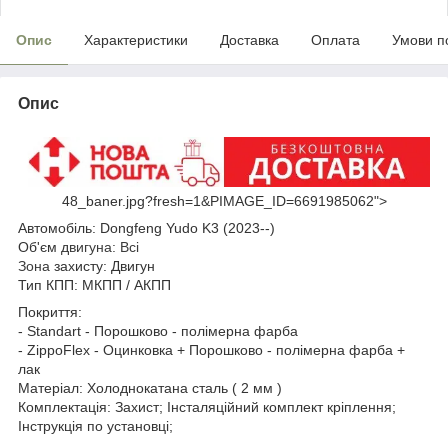
Опис
Характеристики
Доставка
Оплата
Умови п
Опис
48_baner.jpg?fresh=1&PIMAGE_ID=6691985062">
Автомобіль: Dongfeng Yudo K3 (2023--)
Об'єм д
вигуна: Всі
Зона
захисту: Двигун
Тип КПП: МКПП / АКПП
Покриття:
- Standart - Порошково - полімерна фарба
- ZippoFlex - Оцинковка + Порошково - полімерна фарба +
лак
Матеріал: Холоднокатана сталь ( 2 мм )
Комплектація: Захист; Інсталяційний комплект кріплення;
Інструкція по установці;