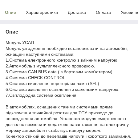
Опис
Характеристики
Доставка
Оплата
Умови п
Опис
Модуль УСАП
Модуль узгодження необхідно встановлювати на автомобілі,
оснащені наступними системами:
1.Система електронного контролю з змінним напругою.
2.Автомобіль з мультиплексного проводкою.
3.Система CAN BUS data ( з бортовим комп'ютером)
4.Система CHECK CONTROL
5.Система виявлення перегорілих ламп (SFL)
6.Система живлення освітлення з маленьким напругою.
7.Світлодіодна система освітлення.
В автомобілях, оснащених такими системами пряме
підключення звичайної розетки для ТСУ призведе до
пошкодження автомобіля. Установка модуля смарт коннект
дозволяє виключити додаткове навантаження на електричну
мережу автомобіля і стабілізує напругу мережі.
Конектор стійкий до перепадів напруги і короткого замикання,