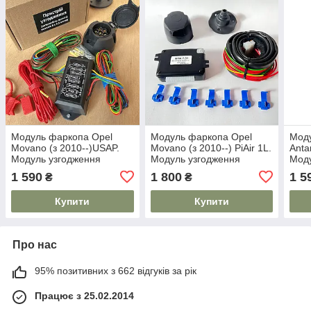
Модуль фаркопа Opel
Модуль фаркопа Opel
Моду
Movano (з 2010--)USAP.
Movano (з 2010--) PiAir 1L.
Anta
Модуль узгодження
Модуль узгодження
Моду
1 590
1 800
1 5
₴
₴
Купити
Купити
Про нас
95% позитивних з 662 відгуків за рік
Працює з 25.02.2014