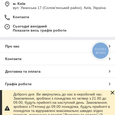
м. Київ
вул. Уманська 17 (Солом'янський район), Київ, Україна
Контакти
Сьогодні вихідний
Показати весь графік роботи
Про нас
КНОПКА
ЗВ'ЯЗКУ
Контакти
Доставка та оплата
Графік роботи
Доброго дня. Ви звернулись до нас в неробочий час.
Повна версія сайту
Замовлення, зроблені з понеділка по четвер з 21.00 до
09.00, будуть прийняті на наступний день. Замовлення,
зроблені з П'ятниці до 09.00 понеділка, будуть прийняті в
Сайт створено на маркетплейсі
Prom.ua
понеділок та відправлені максимально швидко згідно
термінів, пописаних в розділі "Доставка та оплата" (3-