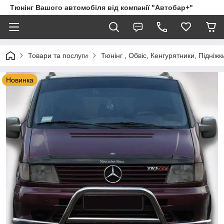
Тюнінг Вашого автомобіля від компанії "Автобар+"
Товари та послуги
Тюнінг , Обвіс, Кенгурятники, Підніжк
Новинка