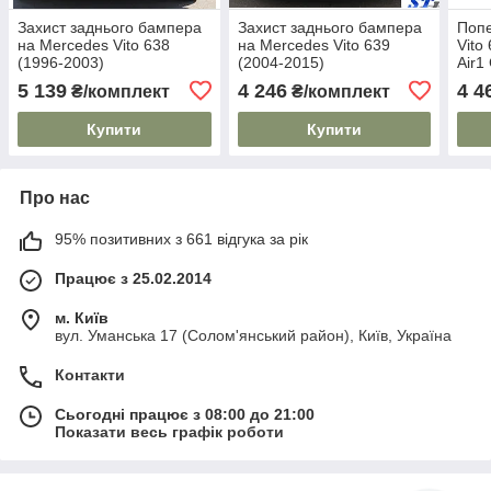
Захист заднього бампера
Захист заднього бампера
Попе
на Mercedes Vito 638
на Mercedes Vito 639
Vito
(1996-2003)
(2004-2015)
Air1
рейл
5 139
4 246
4 4
₴/комплект
₴/комплект
ключ
Купити
Купити
Про нас
95% позитивних з 661 відгука за рік
Працює з 25.02.2014
м. Київ
вул. Уманська 17 (Солом'янський район), Київ, Україна
Контакти
Сьогодні працює з 08:00 до 21:00
Показати весь графік роботи