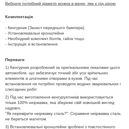
Вибрати потрібний діаметр можна в меню, яке є під ціною
Комплектація
:
- Кенгурник (Захист переднього бампера)
- Установлювальні кронштейни
- Необхідний комплект болтів, гайок тощо.
- Інструкція зі встановлення
Переваги
:
1) Кенгурник розроблений за оригінальними лекалами цього
автомобіля, що забезпечує точний збіг усіх кріпильних
елементів зі штатними отворами в кузові. Під час
встановлення не потрібно проводити жодних зварювальних і
слюсарних робіт.
2) Під час виготовлення кенгуруятників використовується
тільки 100% неіржавка, яка збереже свій зовнішній вигляд
надовго.
"Як перевірити неіржавку сталь?": Справжня неіржавка сталь
не береться магнітом.
3) Встановлювальні кронштейни зроблені з товстостінного