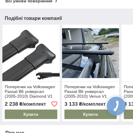
Всі умови повернення
Подібні товари компанії
Поперечки на Volkswagen
Поперечки на Volkswagen
Попе
Passat B6 універсал
Passat B6 універсал
Pass
(2005-2010) Diamond V1
(2005-2010) Venus V1
(200
Black. На стандартні
Black. На стандартні
Blac
2 238
3 133
3 1
₴/комплект
₴/комплект
рейлінги. Без замка. Чорні
рейлінги. Без замка. Чорні
рейл
Купити
Купити
Про нас