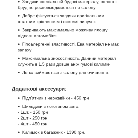
Завдяки спеціальній будові матеріалу, волога і
бруд не росповсюджюється по салону
Добре фіксуються завдяки оригінальним
штатним кріпленням і системі липучок
Закривають максимально можливу площу
підлоги автомобіля
Гіпоалергенні властивості. Ева матеріал не має
запаху
Максимальна зносостійкість. Данний матеріал
служить в 1.5 рази довше аніж гумові килимки
Легко виймаються з салону для очищення.
Додаткові аксесуари:
Підп'ятник з нержавійки - 450 грн
Шильдики з логотипом авто:
- 1шт. - 150 грн
- 2шт - 250 грн
- 4шт - 450 грн.
Килимок в багажник - 1390 грн.