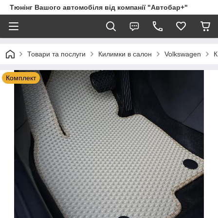
Тюнінг Вашого автомобіля від компанії "Автобар+"
Товари та послуги
Килимки в салон
Volkswagen
К
Комплект