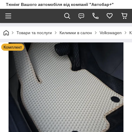
Тюнінг Вашого автомобіля від компанії "Автобар+"
Товари та послуги
Килимки в салон
Volkswagen
К
Комплект