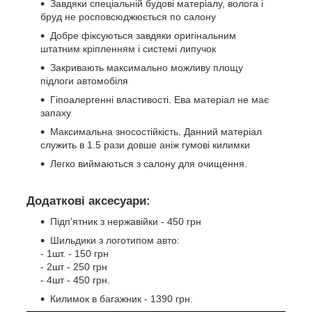
Завдяки спеціальній будові матеріалу, волога і
бруд не росповсюджюється по салону
Добре фіксуються завдяки оригінальним
штатним кріпленням і системі липучок
Закривають максимально можливу площу
підлоги автомобіля
Гіпоалергенні властивості. Ева матеріал не має
запаху
Максимальна зносостійкість. Данний матеріал
служить в 1.5 рази довше аніж гумові килимки
Легко виймаються з салону для очищення.
Додаткові аксесуари:
Підп'ятник з нержавійки - 450 грн
Шильдики з логотипом авто:
- 1шт. - 150 грн
- 2шт - 250 грн
- 4шт - 450 грн.
Килимок в багажник - 1390 грн.