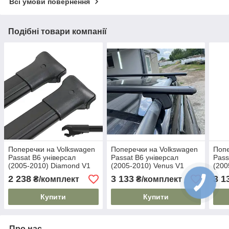
Всі умови повернення
Подібні товари компанії
Поперечки на Volkswagen
Поперечки на Volkswagen
Попе
Passat B6 універсал
Passat B6 універсал
Pass
(2005-2010) Diamond V1
(2005-2010) Venus V1
(200
Black. На стандартні
Black. На стандартні
Blac
2 238
3 133
3 1
₴/комплект
₴/комплект
рейлінги. Без замка. Чорні
рейлінги. Без замка. Чорні
рейл
Купити
Купити
Про нас