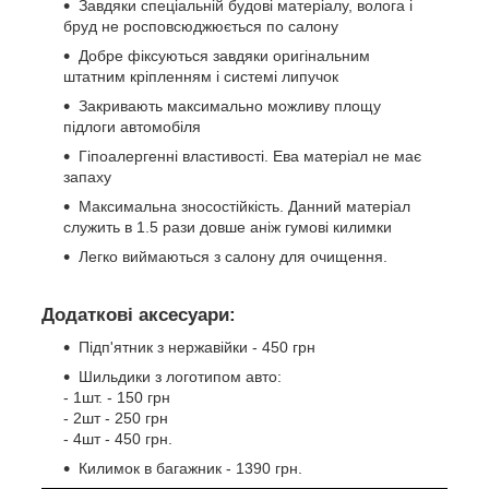
Завдяки спеціальній будові матеріалу, волога і
бруд не росповсюджюється по салону
Добре фіксуються завдяки оригінальним
штатним кріпленням і системі липучок
Закривають максимально можливу площу
підлоги автомобіля
Гіпоалергенні властивості. Ева матеріал не має
запаху
Максимальна зносостійкість. Данний матеріал
служить в 1.5 рази довше аніж гумові килимки
Легко виймаються з салону для очищення.
Додаткові аксесуари:
Підп'ятник з нержавійки - 450 грн
Шильдики з логотипом авто:
- 1шт. - 150 грн
- 2шт - 250 грн
- 4шт - 450 грн.
Килимок в багажник - 1390 грн.