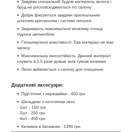
Завдяки спеціальній будові матеріалу, волога і
бруд не росповсюджюється по салону
Добре фіксуються завдяки оригінальним
штатним кріпленням і системі липучок
Закривають максимально можливу площу
підлоги автомобіля
Гіпоалергенні властивості. Ева матеріал не має
запаху
Максимальна зносостійкість. Данний матеріал
служить в 1.5 рази довше аніж гумові килимки
Легко виймаються з салону для очищення.
Додаткові аксесуари:
Підп'ятник з нержавійки - 450 грн
Шильдики з логотипом авто:
- 1шт. - 150 грн
- 2шт - 250 грн
- 4шт - 450 грн.
Килимок в багажник - 1390 грн.