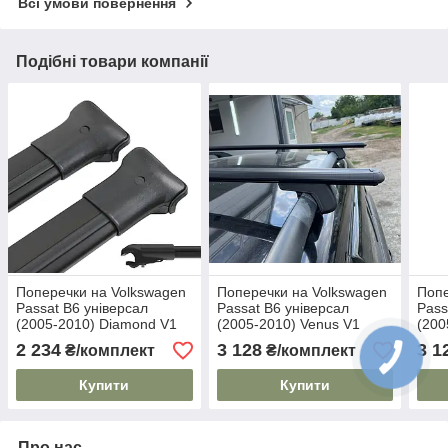
Всі умови повернення
Подібні товари компанії
Поперечки на Volkswagen
Поперечки на Volkswagen
Попе
Passat B6 універсал
Passat B6 універсал
Pass
(2005-2010) Diamond V1
(2005-2010) Venus V1
(200
Black. На стандартні
Black. На стандартні
Blac
2 234
3 128
3 1
₴/комплект
₴/комплект
рейлінги. Без замка. Чорні
рейлінги. Без замка. Чорні
рейл
Купити
Купити
Про нас