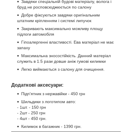
Завдяки спеціальній будові матеріалу, волога і
бруд не росповсюджюється по салону
Добре фіксуються завдяки оригінальним
штатним кріпленням і системі липучок
Закривають максимально можливу площу
підлоги автомобіля
Гіпоалергенні властивості. Ева матеріал не має
запаху
Максимальна зносостійкість. Данний матеріал
служить в 1.5 рази довше аніж гумові килимки
Легко виймаються з салону для очищення.
Додаткові аксесуари:
Підп'ятник з нержавійки - 450 грн
Шильдики з логотипом авто:
- 1шт. - 150 грн
- 2шт - 250 грн
- 4шт - 450 грн.
Килимок в багажник - 1390 грн.