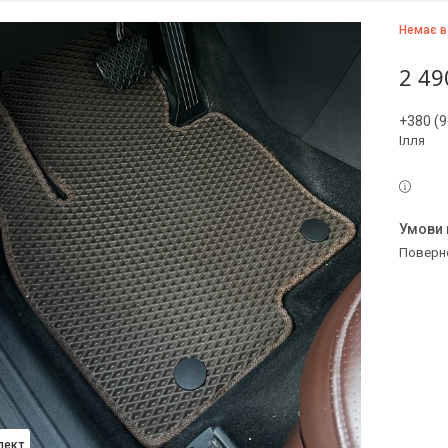
Немає в
2 49
+380 (9
Ілля
поверн
лект