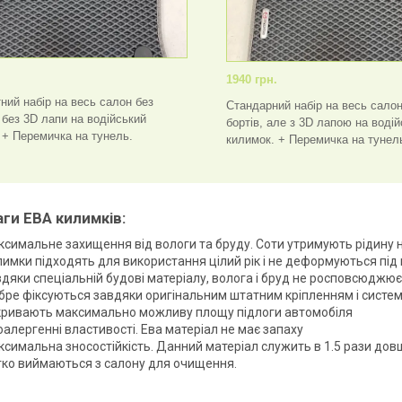
.
1940 грн.
ний набір на весь салон без
Стандарний набір на весь салон
а без 3D лапи на водійський
бортів, але з 3D лапою на воді
 + Перемичка на тунель.
килимок. + Перемичка на тунел
ги ЕВА килимків:
симальне захищення від вологи та бруду. Соти утримують рідину на
имки підходять для використання цілий рік і не деформуються під
дяки спеціальній будові матеріалу, волога і бруд не росповсюджює
ре фіксуються завдяки оригінальним штатним кріпленням і систем
кривають максимально можливу площу підлоги автомобіля
оалергенні властивості. Ева матеріал не має запаху
симальна зносостійкість. Данний матеріал служить в 1.5 рази дов
гко виймаються з салону для очищення.