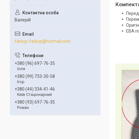
Компект
Передн
Перем
Валерій
Оригін
ЕВА п
farkop-farkop@hotmail.com
+380 (96) 697-76-35
Ілля
+380 (99) 733-30-58
Ігор
+380 (44) 334-41-46
Київ Стаціонарний
+380 (93) 697-76-35
Роман