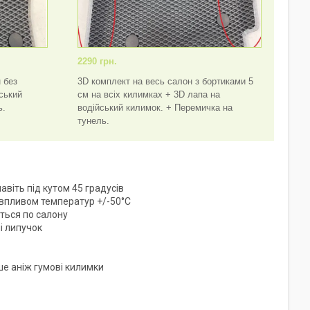
2290 грн.
 без
3D комплект на весь салон з бортиками 5
йський
см на всіх килимках + 3D лапа на
ь.
водійський килимок. + Перемичка на
тунель.
віть під кутом 45 градусів
 впливом температур +/-50°C
ться по салону
і липучок
ше аніж гумові килимки