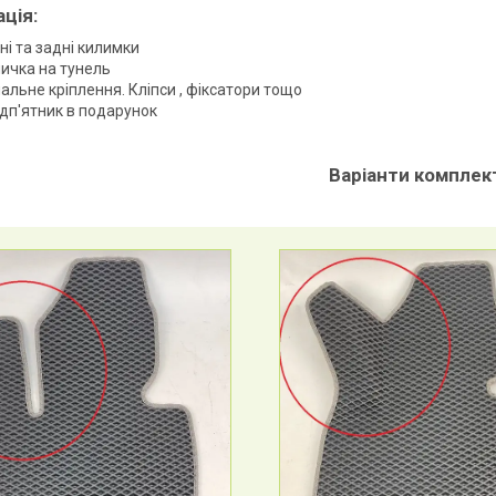
ація
:
і та задні килимки
ичка на тунель
альне кріплення. Кліпси , фіксатори тощо
ідп'ятник в подарунок
Варіанти комплект