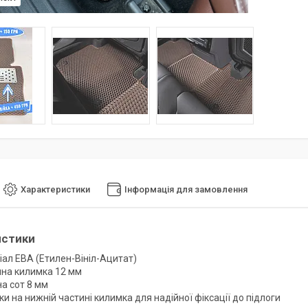
Характеристики
Інформація для замовлення
истики
іал ЕВА (Етилен-Вініл-Ацитат)
на килимка 12 мм
а сот 8 мм
и на нижній частині килимка для надійної фіксації до підлоги