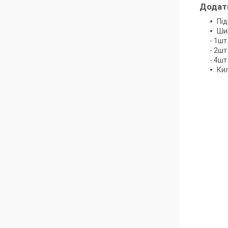
Додатк
Під
Ши
- 1шт
- 2шт
- 4шт
Кил