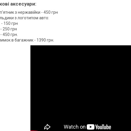
ові аксесуари:
п'ятник з нержавійки - 450 грн
льдики з логотипом авто:
. - 150 грн
 - 250 грн
 - 450 грн.
имок в багажник - 1390 грн.