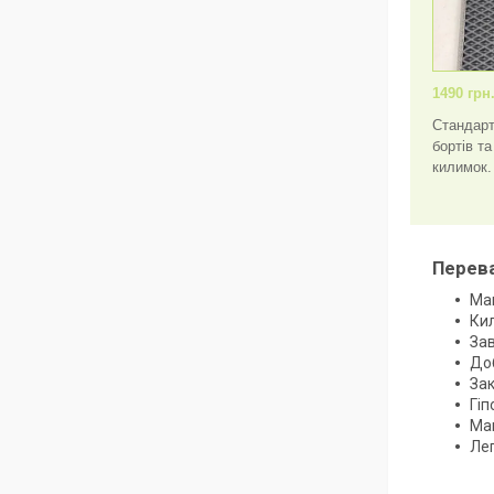
1490 грн
Стандарт
бортів т
килимок.
Перева
Мак
Кил
Зав
Доб
За
Гіп
Мак
Ле