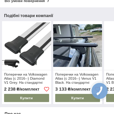
Всі умови повернення
Подібні товари компанії
Поперечки на Volkswagen
Поперечки на Volkswagen
Попе
Atlas (c 2016--) Diamond
Atlas (c 2016--) Venus V1
Atla
V1 Grey. На стандартні
Black. На стандартні
V1 B
рейлінги. Без замка. Сірі
рейлінги. Без замка. Чорні
рейл
2 238
3 133
2 2
₴/комплект
₴/комплект
Купити
Купити
Про нас