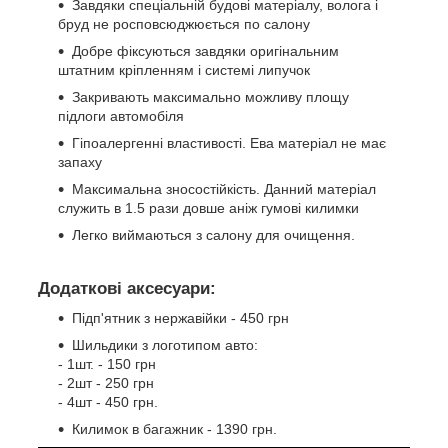
Завдяки спеціальній будові матеріалу, волога і
бруд не росповсюджюється по салону
Добре фіксуються завдяки оригінальним
штатним кріпленням і системі липучок
Закривають максимально можливу площу
підлоги автомобіля
Гіпоалергенні властивості. Ева матеріал не має
запаху
Максимальна зносостійкість. Данний матеріал
служить в 1.5 рази довше аніж гумові килимки
Легко виймаються з салону для очищення.
Додаткові аксесуари:
Підп'ятник з нержавійки - 450 грн
Шильдики з логотипом авто:
- 1шт. - 150 грн
- 2шт - 250 грн
- 4шт - 450 грн.
Килимок в багажник - 1390 грн.