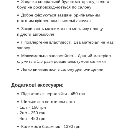
Завдяки спеціальній будові матеріалу, волога і
бруд не росповсюджюється по салону
Добре фіксуються завдяки оригінальним
штатним кріпленням і системі липучок
Закривають максимально можливу площу
підлоги автомобіля
Гіпоалергенні властивості. Ева матеріал не має
запаху
Максимальна зносостійкість. Данний матеріал
служить в 1.5 рази довше аніж гумові килимки
Легко виймаються з салону для очищення.
Додаткові аксесуари:
Підп'ятник з нержавійки - 450 грн
Шильдики з логотипом авто:
- 1шт. - 150 грн
- 2шт - 250 грн
- 4шт - 450 грн.
Килимок в багажник - 1390 грн.