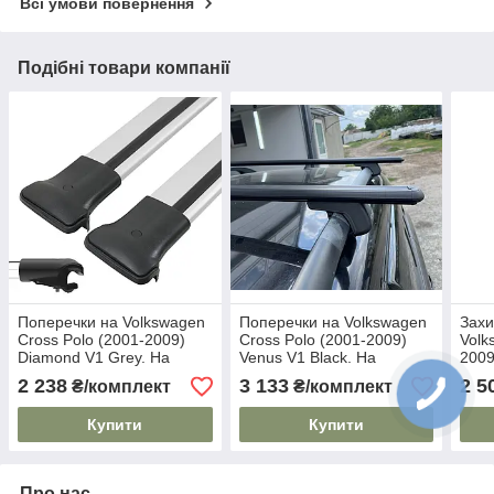
Всі умови повернення
Подібні товари компанії
Поперечки на Volkswagen
Поперечки на Volkswagen
Захи
Cross Polo (2001-2009)
Cross Polo (2001-2009)
Volk
Diamond V1 Grey. На
Venus V1 Black. На
2009
стандартні рейлінги. Без
стандартні рейлінги. Без
Авто
2 238
3 133
2 5
₴/комплект
₴/комплект
замка. Сірі
замка. Чорні
Купити
Купити
Про нас