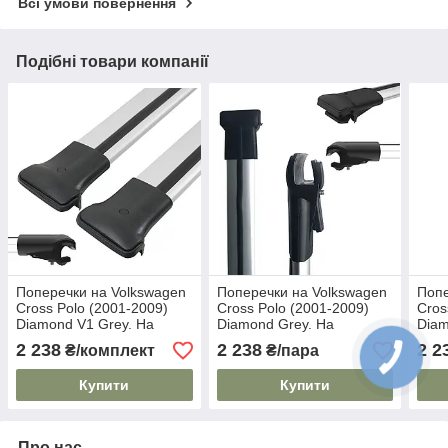
Всі умови повернення
Подібні товари компанії
Поперечки на Volkswagen
Поперечки на Volkswagen
Попе
Cross Polo (2001-2009)
Cross Polo (2001-2009)
Cros
Diamond V1 Grey. На
Diamond Grey. На
Diam
стандартні рейлінги. Без
стандартні рейлінги. Сірі
стан
2 238
2 238
2 2
₴/комплект
₴/пара
замка. Сірі
Купити
Купити
Про нас