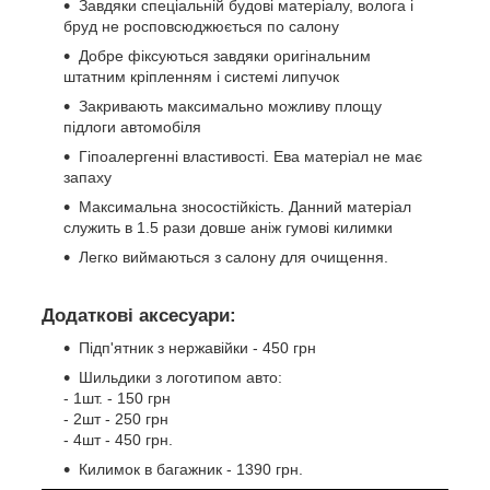
Завдяки спеціальній будові матеріалу, волога і
бруд не росповсюджюється по салону
Добре фіксуються завдяки оригінальним
штатним кріпленням і системі липучок
Закривають максимально можливу площу
підлоги автомобіля
Гіпоалергенні властивості. Ева матеріал не має
запаху
Максимальна зносостійкість. Данний матеріал
служить в 1.5 рази довше аніж гумові килимки
Легко виймаються з салону для очищення.
Додаткові аксесуари:
Підп'ятник з нержавійки - 450 грн
Шильдики з логотипом авто:
- 1шт. - 150 грн
- 2шт - 250 грн
- 4шт - 450 грн.
Килимок в багажник - 1390 грн.