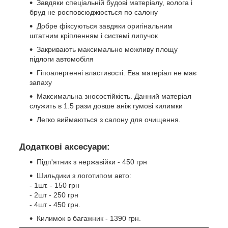
Завдяки спеціальній будові матеріалу, волога і
бруд не росповсюджюється по салону
Добре фіксуються завдяки оригінальним
штатним кріпленням і системі липучок
Закривають максимально можливу площу
підлоги автомобіля
Гіпоалергенні властивості. Ева матеріал не має
запаху
Максимальна зносостійкість. Данний матеріал
служить в 1.5 рази довше аніж гумові килимки
Легко виймаються з салону для очищення.
Додаткові аксесуари:
Підп'ятник з нержавійки - 450 грн
Шильдики з логотипом авто:
- 1шт. - 150 грн
- 2шт - 250 грн
- 4шт - 450 грн.
Килимок в багажник - 1390 грн.