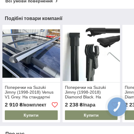
Всі умови повернення
Подібні товари компанії
Поперечки на Suzuki
Поперечки на Suzuki
Попе
Jimny (1998-2018) Venus
Jimny (1998-2018)
Jimn
V1 Grey. На стандартні
Diamond Black. На
Diam
рейлінги. Без замка. Сірі
стандартні рейлінги. Чорні
стан
2 910
2 238
2 2
₴/комплект
₴/пара
замк
Купити
Купити
Про нас