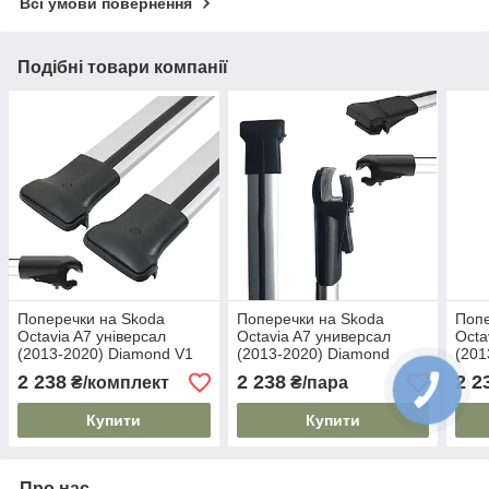
Всі умови повернення
Подібні товари компанії
Поперечки на Skoda
Поперечки на Skoda
Попе
Octavia A7 універсал
Octavia A7 универсал
Octa
(2013-2020) Diamond V1
(2013-2020) Diamond
(201
Grey. На стандартні
Grey. На стандартні
Blac
2 238
2 238
2 2
₴/комплект
₴/пара
рейлінги. Без замка. Сірі
рейлінги. Сірі
рейл
Купити
Купити
Про нас