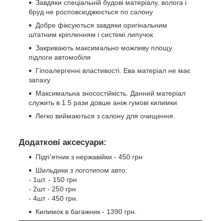
Завдяки спеціальній будові матеріалу, волога і
бруд не росповсюджюється по салону
Добре фіксуються завдяки оригінальним
штатним кріпленням і системі липучок
Закривають максимально можливу площу
підлоги автомобіля
Гіпоалергенні властивості. Ева матеріал не має
запаху
Максимальна зносостійкість. Данний матеріал
служить в 1.5 рази довше аніж гумові килимки
Легко виймаються з салону для очищення.
Додаткові аксесуари:
Підп'ятник з нержавійки - 450 грн
Шильдики з логотипом авто:
- 1шт. - 150 грн
- 2шт - 250 грн
- 4шт - 450 грн.
Килимок в багажник - 1390 грн.