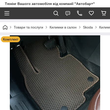
Тюнінг Вашого автомобіля від компанії "Автобар+"
Товари та послуги
Килимки в салон
Skoda
Килимк
Комплект