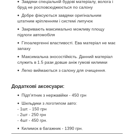
Завдяки спеціальній будові матеріалу, волога і
бруд не росповсюджюється по салону
Добре фіксуються завдяки оригінальним
штатним кріпленням і системі липучок
Закривають максимально можливу площу
підлоги автомобіля
Гіпоалергенні властивості. Ева матеріал не має
запаху
Максимальна зносостійкість. Данний матеріал
служить в 1.5 рази довше аніж гумові килимки
Легко виймаються з салону для очищення.
Додаткові аксесуари:
Підп'ятник з нержавійки - 450 грн
Шильдики з логотипом авто:
- 1шт. - 150 грн
- 2шт - 250 грн
- 4шт - 450 грн.
Килимок в багажник - 1390 грн.