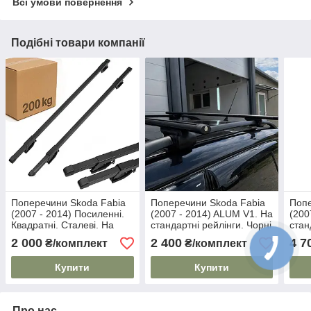
Всі умови повернення
Подібні товари компанії
Поперечини Skoda Fabia
Поперечини Skoda Fabia
Попе
(2007 - 2014) Посиленні.
(2007 - 2014) ALUM V1. На
(200
Квадратні. Сталеві. На
стандартні рейлінги. Чорні
стан
стандартні рейлінги.
2 000
2 400
4 7
₴/комплект
₴/комплект
Купити
Купити
Про нас