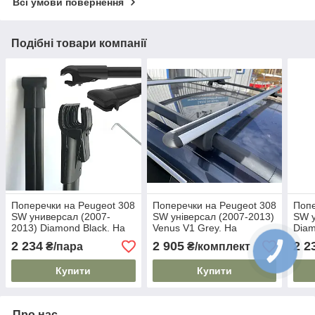
Всі умови повернення
Подібні товари компанії
Поперечки на Peugeot 308
Поперечки на Peugeot 308
Попе
SW универсал (2007-
SW універсал (2007-2013)
SW у
2013) Diamond Black. На
Venus V1 Grey. На
Diam
стандартні рейлінги. Чорні
стандартні рейлінги. Без
стан
2 234
2 905
2 2
₴/пара
₴/комплект
замка. Сірі
замк
Купити
Купити
Про нас