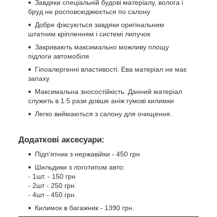
Завдяки спеціальній будові матеріалу, волога і
бруд не росповсюджюється по салону
Добре фіксуються завдяки оригінальним
штатним кріпленням і системі липучок
Закривають максимально можливу площу
підлоги автомобіля
Гіпоалергенні властивості. Ева матеріал не має
запаху
Максимальна зносостійкість. Данний матеріал
служить в 1.5 рази довше аніж гумові килимки
Легко виймаються з салону для очищення.
Додаткові аксесуари:
Підп'ятник з нержавійки - 450 грн
Шильдики з логотипом авто:
- 1шт. - 150 грн
- 2шт - 250 грн
- 4шт - 450 грн.
Килимок в багажник - 1390 грн.