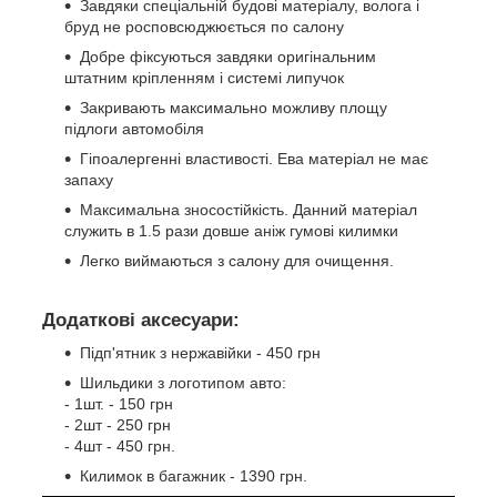
Завдяки спеціальній будові матеріалу, волога і
бруд не росповсюджюється по салону
Добре фіксуються завдяки оригінальним
штатним кріпленням і системі липучок
Закривають максимально можливу площу
підлоги автомобіля
Гіпоалергенні властивості. Ева матеріал не має
запаху
Максимальна зносостійкість. Данний матеріал
служить в 1.5 рази довше аніж гумові килимки
Легко виймаються з салону для очищення.
Додаткові аксесуари:
Підп'ятник з нержавійки - 450 грн
Шильдики з логотипом авто:
- 1шт. - 150 грн
- 2шт - 250 грн
- 4шт - 450 грн.
Килимок в багажник - 1390 грн.