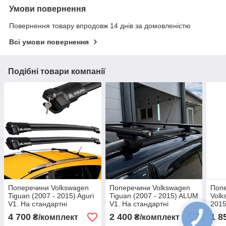
Умови повернення
Повернення товару впродовж 14 днів за домовленістю
Всі умови повернення
Подібні товари компанії
Поперечини Volkswagen
Поперечини Volkswagen
Поп
Tiguan (2007 - 2015) Aguri
Tiguan (2007 - 2015) ALUM
Volk
V1. На стандартні
V1. На стандартні
2015
рейлінги. Чорні
рейлінги. Чорні
avto
4 700
2 400
1 8
₴/комплект
₴/комплект