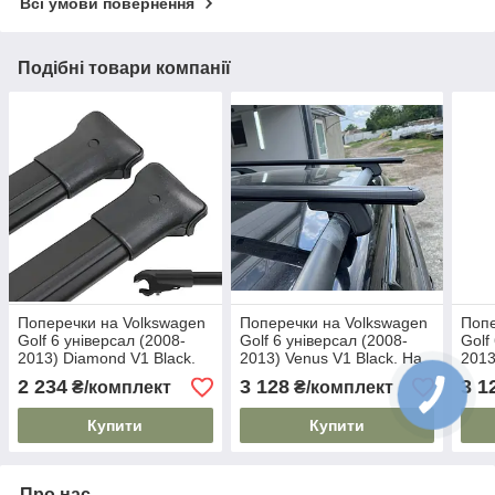
Всі умови повернення
Подібні товари компанії
Поперечки на Volkswagen
Поперечки на Volkswagen
Попе
Golf 6 універсал (2008-
Golf 6 універсал (2008-
Golf
2013) Diamond V1 Black.
2013) Venus V1 Black. На
2013
На стандартні рейлінги.
стандартні рейлінги. Без
стан
2 234
3 128
3 1
₴/комплект
₴/комплект
Без замка. Чорні
замка. Чорні
замк
Купити
Купити
Про нас