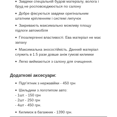
Завдяки спеціальній будові матеріалу, волога і
бруд не росповсюджюється по салону
Добре фіксуються завдяки оригінальним
штатним кріпленням і системі липучок
Закривають максимально можливу площу
підлоги автомобіля
Гіпоалергенні властивості. Ева матеріал не має
запаху
Максимальна зносостійкість. Данний матеріал
служить в 1.5 рази довше аніж гумові килимки
Легко виймаються з салону для очищення.
Додаткові аксесуари:
Підп'ятник з нержавійки - 450 грн
Шильдики з логотипом авто:
- 1шт. - 150 грн
- 2шт - 250 грн
- 4шт - 450 грн.
Килимок в багажник - 1390 грн.