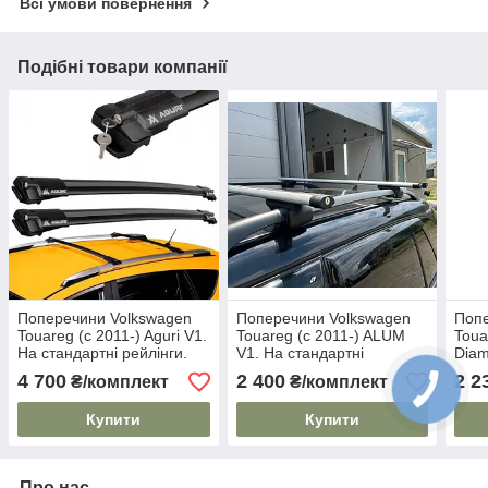
Всі умови повернення
Подібні товари компанії
Поперечини Volkswagen
Поперечини Volkswagen
Попе
Touareg (c 2011-) Aguri V1.
Touareg (c 2011-) ALUM
Toua
На стандартні рейлінги.
V1. На стандартні
Diam
Чорні
рейлінги. Чорні
стан
4 700
2 400
2 2
₴/комплект
₴/комплект
Купити
Купити
Про нас