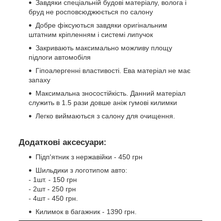
Завдяки спеціальній будові матеріалу, волога і
бруд не росповсюджюється по салону
Добре фіксуються завдяки оригінальним
штатним кріпленням і системі липучок
Закривають максимально можливу площу
підлоги автомобіля
Гіпоалергенні властивості. Ева матеріал не має
запаху
Максимальна зносостійкість. Данний матеріал
служить в 1.5 рази довше аніж гумові килимки
Легко виймаються з салону для очищення.
Додаткові аксесуари:
Підп'ятник з нержавійки - 450 грн
Шильдики з логотипом авто:
- 1шт. - 150 грн
- 2шт - 250 грн
- 4шт - 450 грн.
Килимок в багажник - 1390 грн.