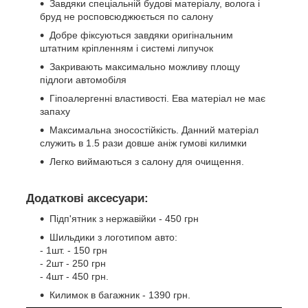
Завдяки спеціальній будові матеріалу, волога і
бруд не росповсюджюється по салону
Добре фіксуються завдяки оригінальним
штатним кріпленням і системі липучок
Закривають максимально можливу площу
підлоги автомобіля
Гіпоалергенні властивості. Ева матеріал не має
запаху
Максимальна зносостійкість. Данний матеріал
служить в 1.5 рази довше аніж гумові килимки
Легко виймаються з салону для очищення.
Додаткові аксесуари:
Підп'ятник з нержавійки - 450 грн
Шильдики з логотипом авто:
- 1шт. - 150 грн
- 2шт - 250 грн
- 4шт - 450 грн.
Килимок в багажник - 1390 грн.