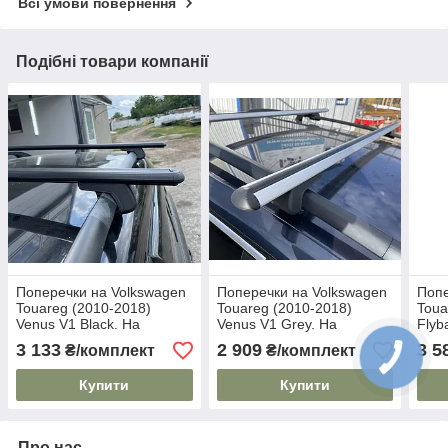
Всі умови повернення
Подібні товари компанії
Поперечки на Volkswagen
Поперечки на Volkswagen
Попе
Touareg (2010-2018)
Touareg (2010-2018)
Toua
Venus V1 Black. На
Venus V1 Grey. На
Flyb
стандартні рейлінги. Без
стандартні рейлінги. Без
стан
3 133
2 909
3 5
₴/комплект
₴/комплект
замка. Чорні
замка. Сірі
замк
Купити
Купити
Про нас