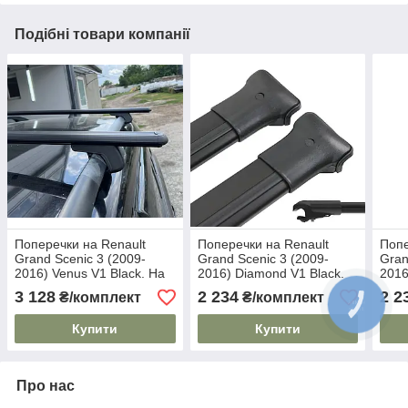
Подібні товари компанії
Поперечки на Renault
Поперечки на Renault
Попе
Grand Scenic 3 (2009-
Grand Scenic 3 (2009-
Gran
2016) Venus V1 Black. На
2016) Diamond V1 Black.
2016
стандартні рейлінги. Без
На стандартні рейлінги.
На с
3 128
2 234
2 2
₴/комплект
₴/комплект
замка. Чорні
Без замка. Чорні
Без 
Купити
Купити
Про нас