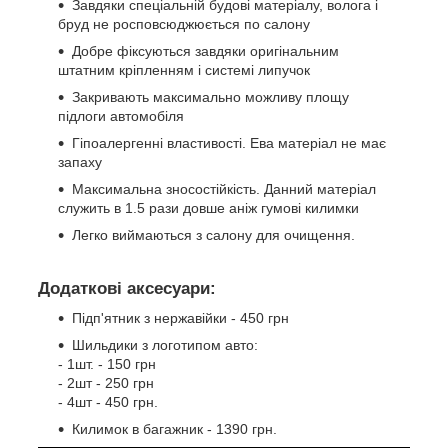
Завдяки спеціальній будові матеріалу, волога і
бруд не росповсюджюється по салону
Добре фіксуються завдяки оригінальним
штатним кріпленням і системі липучок
Закривають максимально можливу площу
підлоги автомобіля
Гіпоалергенні властивості. Ева матеріал не має
запаху
Максимальна зносостійкість. Данний матеріал
служить в 1.5 рази довше аніж гумові килимки
Легко виймаються з салону для очищення.
Додаткові аксесуари:
Підп'ятник з нержавійки - 450 грн
Шильдики з логотипом авто:
- 1шт. - 150 грн
- 2шт - 250 грн
- 4шт - 450 грн.
Килимок в багажник - 1390 грн.