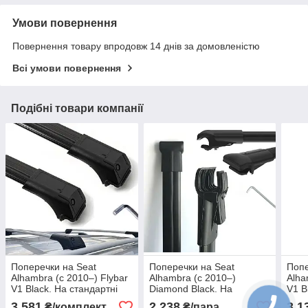
Умови повернення
Повернення товару впродовж 14 днів за домовленістю
Всі умови повернення
Подібні товари компанії
Поперечки на Seat
Поперечки на Seat
Попе
Alhambra (c 2010–) Flybar
Alhambra (c 2010–)
Alha
V1 Black. На стандартні
Diamond Black. На
V1 B
рейлінги. Без замка. Чорні
стандартні рейлінги. Чорні
рейл
3 581
2 238
3 1
₴/комплект
₴/пара