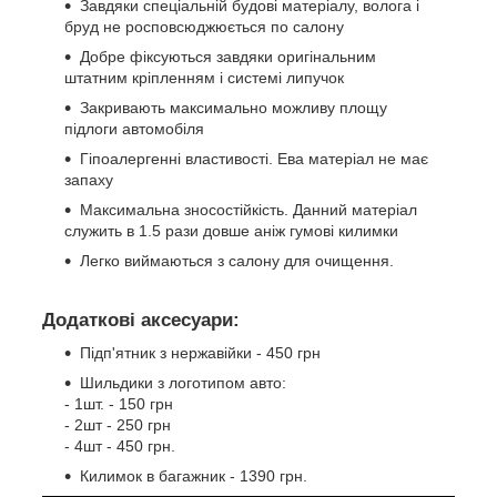
Завдяки спеціальній будові матеріалу, волога і
бруд не росповсюджюється по салону
Добре фіксуються завдяки оригінальним
штатним кріпленням і системі липучок
Закривають максимально можливу площу
підлоги автомобіля
Гіпоалергенні властивості. Ева матеріал не має
запаху
Максимальна зносостійкість. Данний матеріал
служить в 1.5 рази довше аніж гумові килимки
Легко виймаються з салону для очищення.
Додаткові аксесуари:
Підп'ятник з нержавійки - 450 грн
Шильдики з логотипом авто:
- 1шт. - 150 грн
- 2шт - 250 грн
- 4шт - 450 грн.
Килимок в багажник - 1390 грн.