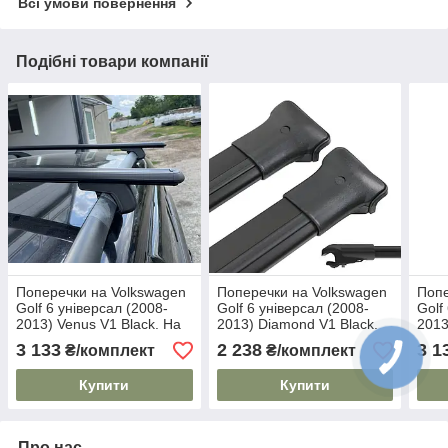
Всі умови повернення
Подібні товари компанії
Поперечки на Volkswagen
Поперечки на Volkswagen
Попе
Golf 6 універсал (2008-
Golf 6 універсал (2008-
Golf
2013) Venus V1 Black. На
2013) Diamond V1 Black.
2013
стандартні рейлінги. Без
На стандартні рейлінги.
стан
3 133
2 238
3 1
₴/комплект
₴/комплект
замка. Чорні
Без замка. Чорні
замк
Купити
Купити
Про нас