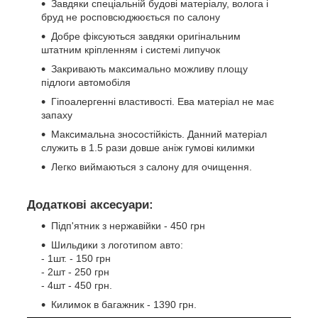
Завдяки спеціальній будові матеріалу, волога і
бруд не росповсюджюється по салону
Добре фіксуються завдяки оригінальним
штатним кріпленням і системі липучок
Закривають максимально можливу площу
підлоги автомобіля
Гіпоалергенні властивості. Ева матеріал не має
запаху
Максимальна зносостійкість. Данний матеріал
служить в 1.5 рази довше аніж гумові килимки
Легко виймаються з салону для очищення.
Додаткові аксесуари:
Підп'ятник з нержавійки - 450 грн
Шильдики з логотипом авто:
- 1шт. - 150 грн
- 2шт - 250 грн
- 4шт - 450 грн.
Килимок в багажник - 1390 грн.