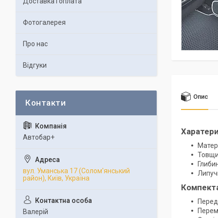
Доставка і оплата
Фотогалерея
Про нас
Відгуки
Опис
Харатер
Автобар+
Матер
Товщи
Глибин
вул. Уманська 17 (Солом'янський
Липучк
район), Київ, Україна
Компект
Передн
Перем
Валерій