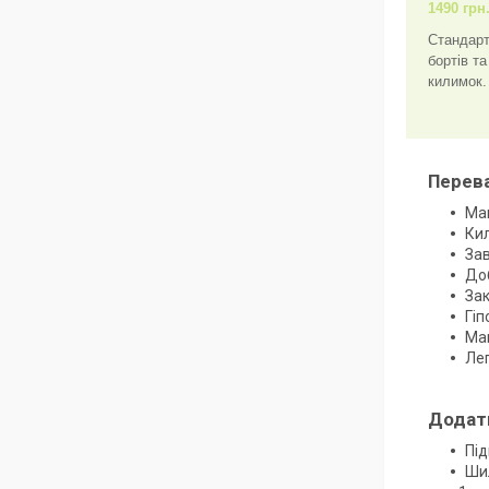
1490 грн
Стандарт
бортів т
килимок.
Перева
Мак
Кил
Зав
Доб
За
Гіп
Мак
Ле
Додатк
Під
Ши