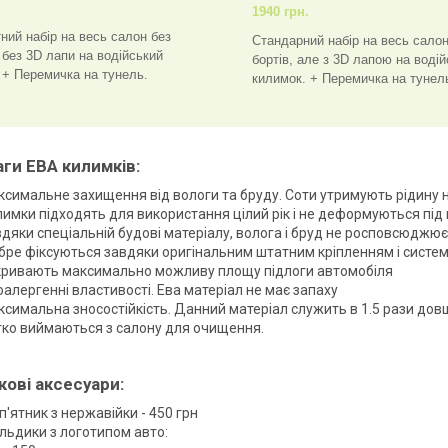
.
1940 грн.
ний набір на весь салон без
Стандарний набір на весь салон
а без 3D лапи на водійський
бортів, але з 3D лапою на воді
 + Перемичка на тунель.
килимок. + Перемичка на тунел
ги ЕВА килимків:
симальне захищення від вологи та бруду. Соти утримують рідину на
имки підходять для використання цілий рік і не деформуються під
дяки спеціальній будові матеріалу, волога і бруд не росповсюджює
ре фіксуються завдяки оригінальним штатним кріпленням і систем
кривають максимально можливу площу підлоги автомобіля
оалергенні властивості. Ева матеріал не має запаху
симальна зносостійкість. Данний матеріал служить в 1.5 рази дов
гко виймаються з салону для очищення.
ові аксесуари:
п'ятник з нержавійки - 450 грн
льдики з логотипом авто: