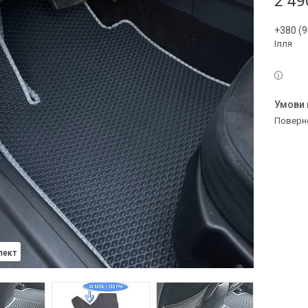
2 49
+380 (9
Ілля
поверн
лект