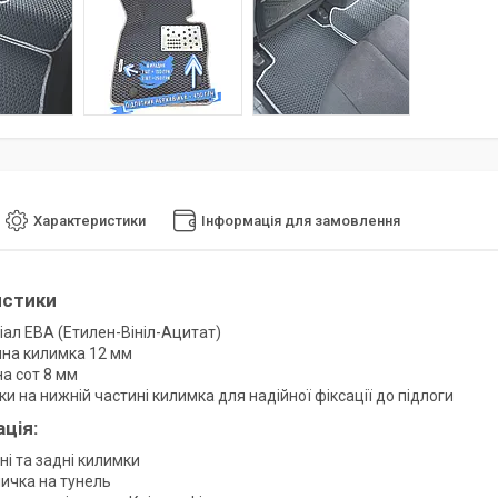
Характеристики
Інформація для замовлення
истики
іал ЕВА (Етилен-Вініл-Ацитат)
на килимка 12 мм
а сот 8 мм
и на нижній частині килимка для надійної фіксації до підлоги
ація
:
і та задні килимки
ичка на тунель