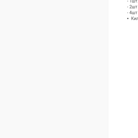
- 1шт
- 2шт
- 4шт
Кил