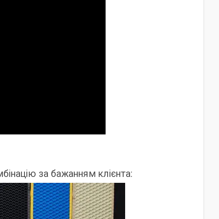
інацію за бажанням клієнта: