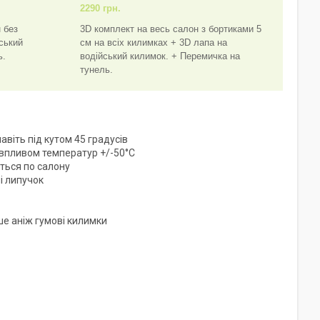
2290 грн.
 без
3D комплект на весь салон з бортиками 5
йський
см на всіх килимках + 3D лапа на
ь.
водійський килимок. + Перемичка на
тунель.
віть під кутом 45 градусів
 впливом температур +/-50°C
ться по салону
і липучок
ше аніж гумові килимки