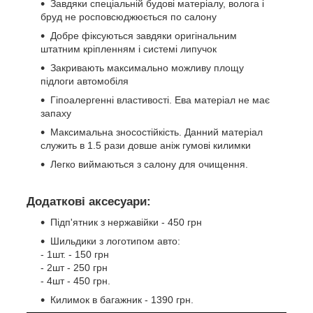
Завдяки спеціальній будові матеріалу, волога і
бруд не росповсюджюється по салону
Добре фіксуються завдяки оригінальним
штатним кріпленням і системі липучок
Закривають максимально можливу площу
підлоги автомобіля
Гіпоалергенні властивості. Ева матеріал не має
запаху
Максимальна зносостійкість. Данний матеріал
служить в 1.5 рази довше аніж гумові килимки
Легко виймаються з салону для очищення.
Додаткові аксесуари:
Підп'ятник з нержавійки - 450 грн
Шильдики з логотипом авто:
- 1шт. - 150 грн
- 2шт - 250 грн
- 4шт - 450 грн.
Килимок в багажник - 1390 грн.