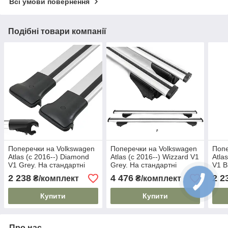
Всі умови повернення
Подібні товари компанії
Поперечки на Volkswagen
Поперечки на Volkswagen
Попе
Atlas (c 2016--) Diamond
Atlas (c 2016--) Wizzard V1
Atla
V1 Grey. На стандартні
Grey. На стандартні
V1 B
рейлінги. Без замка. Сірі
рейлінги. Пластиковий
рейл
2 238
4 476
2 2
₴/комплект
₴/комплект
ключ. Сірі
Купити
Купити
Про нас