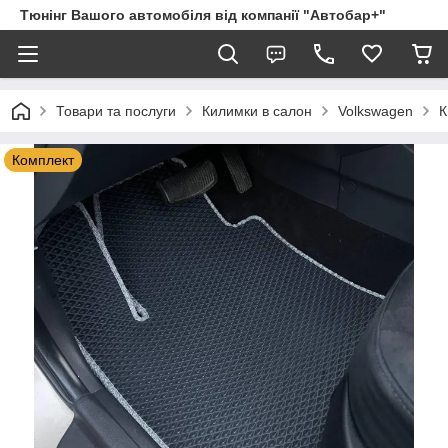
Тюнінг Вашого автомобіля від компанії "Автобар+"
Товари та послуги
Килимки в салон
Volkswagen
К
Комплект