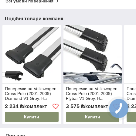
Всі умови повернення
Подібні товари компанії
Поперечки на Volkswagen
Поперечки на Volkswagen
Попе
Cross Polo (2001-2009)
Cross Polo (2001-2009)
Cros
Diamond V1 Grey. На
Flybar V1 Grey. На
Diam
стандартні рейлінги. Без
стандартні рейлінги. Без
стан
2 234
3 575
2 2
₴/комплект
₴/комплект
замка. Сірі
замка. Сірі
Купити
Купити
Про нас