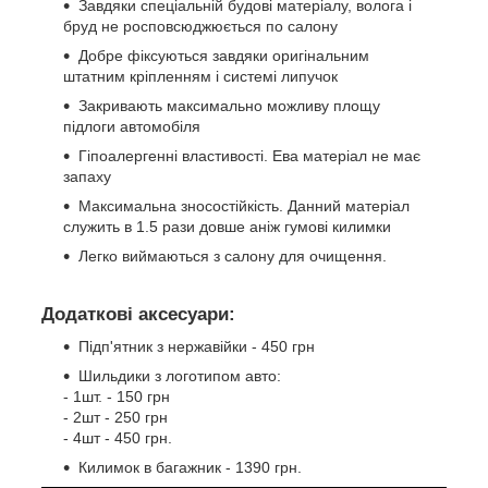
Завдяки спеціальній будові матеріалу, волога і
бруд не росповсюджюється по салону
Добре фіксуються завдяки оригінальним
штатним кріпленням і системі липучок
Закривають максимально можливу площу
підлоги автомобіля
Гіпоалергенні властивості. Ева матеріал не має
запаху
Максимальна зносостійкість. Данний матеріал
служить в 1.5 рази довше аніж гумові килимки
Легко виймаються з салону для очищення.
Додаткові аксесуари:
Підп'ятник з нержавійки - 450 грн
Шильдики з логотипом авто:
- 1шт. - 150 грн
- 2шт - 250 грн
- 4шт - 450 грн.
Килимок в багажник - 1390 грн.