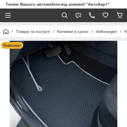
Тюнінг Вашого автомобіля від компанії "Автобар+"
Товари та послуги
Килимки в салон
Volkswagen
К
Комплект