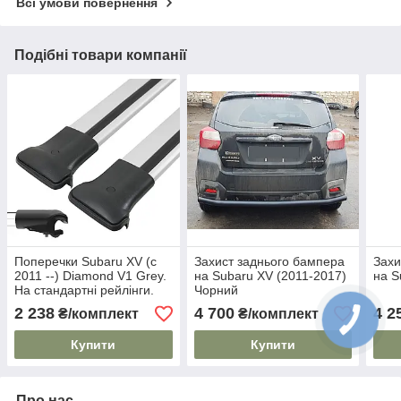
Всі умови повернення
Подібні товари компанії
Поперечки Subaru XV (c
Захист заднього бампера
Захи
2011 --) Diamond V1 Grey.
на Subaru XV (2011-2017)
на S
На стандартні рейлінги.
Чорний
Без замка. Сірі
2 238
4 700
4 2
₴/комплект
₴/комплект
Купити
Купити
Про нас