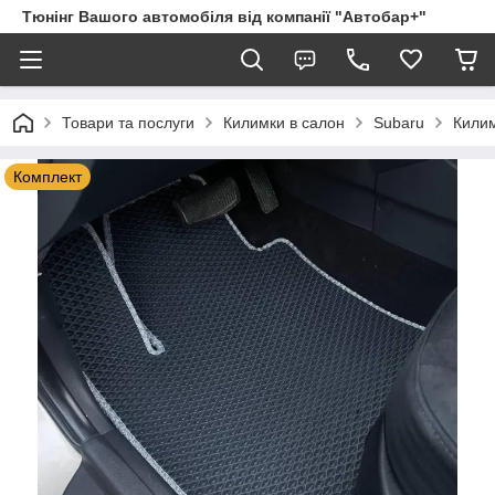
Тюнінг Вашого автомобіля від компанії "Автобар+"
Товари та послуги
Килимки в салон
Subaru
Килим
Комплект