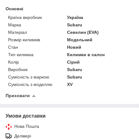
Основні
Країна виробник
Україна
Марка
Subaru
Матеріал
Севелин (EVA)
Розмір килимків
Модельний
Стан
Новий
Тип килимка
Килимки в салон
Колір
Сірий
Виробник
Subaru
Сумісність з маркою
Subaru
Сумісність з моделлю
XV
Приховати
Умови доставки
Нова Пошта
Делівері