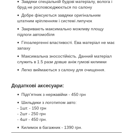
Завдяки спеціальній будові матеріалу, волога і
бруд не росповсюджюється по салону
Добре фіксуються завдяки оригінальним
штатним кріпленням і системі липучок
Закривають максимально можливу площу
підлоги автомобіля
Гіпоалергенні властивості. Ева матеріал не має
запаху
Максимальна зносостійкість. Данний матеріал
служить в 1.5 рази довше аніж гумові килимки
Легко виймаються з салону для очищення.
Додаткові аксесуари:
Підп'ятник з нержавійки - 450 грн
Шильдики з логотипом авто:
- 1шт. - 150 грн
- 2шт - 250 грн
- 4шт - 450 грн.
Килимок в багажник - 1390 грн.