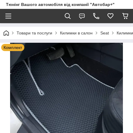
Тюнінг Вашого автомобіля від компанії "Автобар+"
Товари та послуги
Килимки в салон
Seat
Килимки 
Комплект