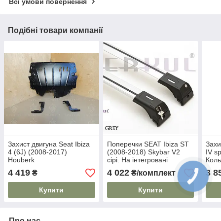
Всі умови повернення
Подібні товари компанії
Захист двигуна Seat Ibiza
Поперечки SEAT Ibiza ST
Захи
4 (6J) (2008-2017)
(2008-2018) Skybar V2
IV s
Houberk
сірі. На інтегровані
Коль
рейлінги
4 419
4 022
3 8
₴
₴/комплект
Купити
Купити
Про нас