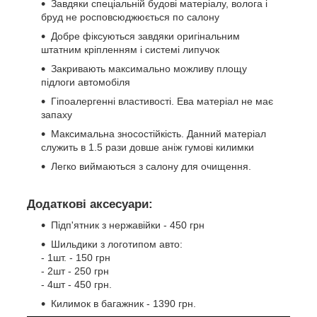
Завдяки спеціальній будові матеріалу, волога і
бруд не росповсюджюється по салону
Добре фіксуються завдяки оригінальним
штатним кріпленням і системі липучок
Закривають максимально можливу площу
підлоги автомобіля
Гіпоалергенні властивості. Ева матеріал не має
запаху
Максимальна зносостійкість. Данний матеріал
служить в 1.5 рази довше аніж гумові килимки
Легко виймаються з салону для очищення.
Додаткові аксесуари:
Підп'ятник з нержавійки - 450 грн
Шильдики з логотипом авто:
- 1шт. - 150 грн
- 2шт - 250 грн
- 4шт - 450 грн.
Килимок в багажник - 1390 грн.