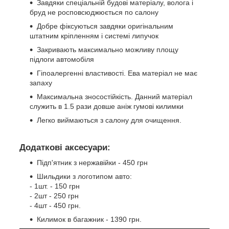
Завдяки спеціальній будові матеріалу, волога і
бруд не росповсюджюється по салону
Добре фіксуються завдяки оригінальним
штатним кріпленням і системі липучок
Закривають максимально можливу площу
підлоги автомобіля
Гіпоалергенні властивості. Ева матеріал не має
запаху
Максимальна зносостійкість. Данний матеріал
служить в 1.5 рази довше аніж гумові килимки
Легко виймаються з салону для очищення.
Додаткові аксесуари:
Підп'ятник з нержавійки - 450 грн
Шильдики з логотипом авто:
- 1шт. - 150 грн
- 2шт - 250 грн
- 4шт - 450 грн.
Килимок в багажник - 1390 грн.