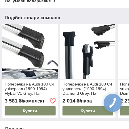
Всі умови повернення
Подібні товари компанії
Поперечки на Audi 100 C4
Поперечки на Audi 100 C4
Попе
універсал (1990-1994)
универсал (1990-1994)
унив
Flybar V1 Grey. На
Diamond Grey. На
Diam
стандартні рейлінги. Без
стандартні рейлінги. Сірі
стан
3 581
2 014
2 2
₴/комплект
₴/пара
замка. Сірі
Купити
Купити
Про нас