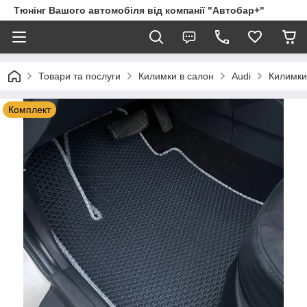
Тюнінг Вашого автомобіля від компанії "Автобар+"
Товари та послуги
Килимки в салон
Audi
Килимки
Комплект