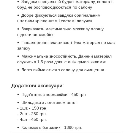
Завдяки спеціальній будові матеріалу, волога і
бруд не росповсюджюється по салону
Добре фіксуються завдяки оригінальним
штатним кріпленням і системі липучок
Закривають максимально можливу площу
підлоги автомобіля
Гіпоалергенні властивості. Ева матеріал не має
запаху
Максимальна зносостійкість. Данний матеріал
служить в 1.5 рази довше аніж гумові килимки
Легко виймаються з салону для очищення.
Додаткові аксесуари:
Підп'ятник з нержавійки - 450 грн
Шильдики з логотипом авто:
- 1шт. - 150 грн
- 2шт - 250 грн
- 4шт - 450 грн.
Килимок в багажник - 1390 грн.