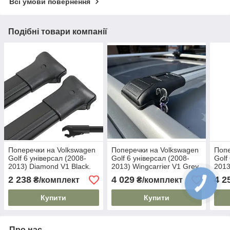
Всі умови повернення
Подібні товари компанії
Поперечки на Volkswagen
Поперечки на Volkswagen
Попе
Golf 6 універсал (2008-
Golf 6 універсал (2008-
Golf
2013) Diamond V1 Black.
2013) Wingcarrier V1 Grey.
2013
На стандартні рейлінги.
На стандартні рейлінги.
стан
2 238
4 029
4 2
₴/комплект
₴/комплект
Без замка. Чорні
Замок на ключах. Сірі
Замо
Купити
Купити
Про нас