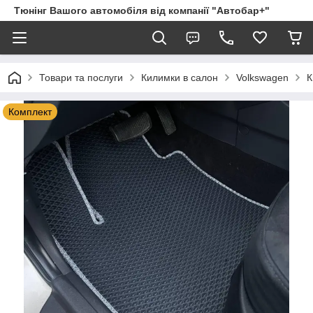
Тюнінг Вашого автомобіля від компанії "Автобар+"
Товари та послуги
Килимки в салон
Volkswagen
К
Комплект