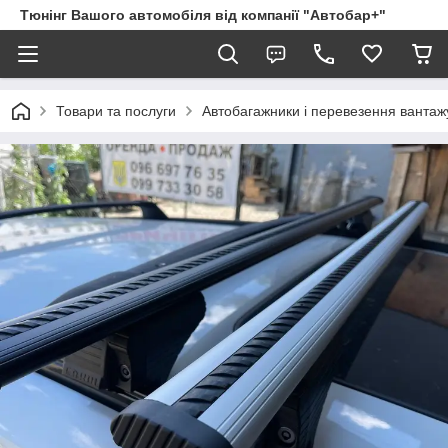
Тюнінг Вашого автомобіля від компанії "Автобар+"
Товари та послуги
Автобагажники і перевезення вантаж