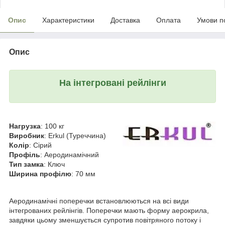
Опис
Характеристики
Доставка
Оплата
Умови п
Опис
На інтегровані рейлінги
Нагрузка
: 100 кг
Виробник
: Erkul (Туреччина)
Колір
: Сірий
Профіль
: Аеродинамічний
Тип замка
: Ключ
Ширина профілю
: 70 мм
Аеродинамічні поперечки встановлюються на всі види
інтегрованих рейлінгів. Поперечки мають форму аерокрила,
завдяки цьому зменшується супротив повітряного потоку і