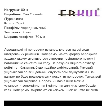
Нагрузка
: 80 кг
Виробник
: Can Otomotiv
(Туреччина)
Колір
: Сірий
Профіль
: Аеродинамічний
Тип замка
: Ключ
Ширина профілю
: 70 мм
Аеродинамічні поперечки встановлюються на всі види
інтегрованих рейлінгів. Поперечки мають форму аерокрила,
завдяки цьому зменшується супротив повітряного потоку і
багажник не свистить на ходу. За рахунок міцного обхвату
рейлінгу - багажник буде надійно зафіксований. Гумовий
ущільнювач по всій довжині служить пом'якушувачем і Ваш
вантаж не буде пошкоджувати покриття поперечок. Також цей
ущільнювач закриває Т-образний паз в який можна
установити велокріплення і кріплення для лиж, сноубордів,
каяк. Поперечки закриваються ключем, щоб їх ніхто не зняв.