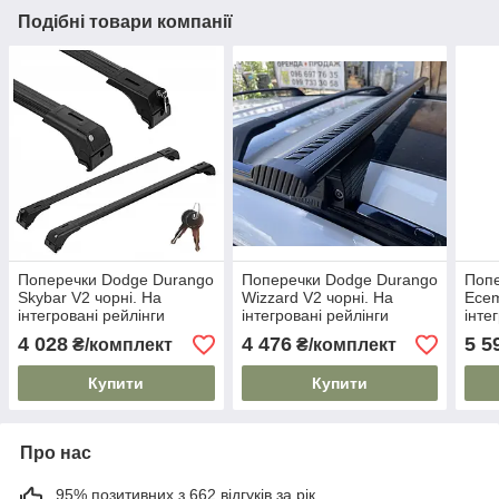
Подібні товари компанії
Поперечки Dodge Durango
Поперечки Dodge Durango
Попе
Skybar V2 чорні. На
Wizzard V2 чорні. На
Ecem
інтегровані рейлінги
інтегровані рейлінги
інте
4 028
4 476
5 5
₴/комплект
₴/комплект
Купити
Купити
Про нас
95% позитивних з 662 відгуків за рік