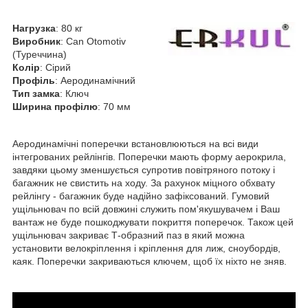
Нагрузка
: 80 кг
Виробник
: Can Otomotiv
(Туреччина)
Колір
: Сірий
Профіль
: Аеродинамічний
Тип замка
: Ключ
Ширина профілю
: 70 мм
Аеродинамічні поперечки встановлюються на всі види
інтегрованих рейлінгів. Поперечки мають форму аерокрила,
завдяки цьому зменшується супротив повітряного потоку і
багажник не свистить на ходу. За рахунок міцного обхвату
рейлінгу - багажник буде надійно зафіксований. Гумовий
ущільнювач по всій довжині служить пом'якушувачем і Ваш
вантаж не буде пошкоджувати покриття поперечок. Також цей
ущільнювач закриває Т-образний паз в який можна
установити велокріплення і кріплення для лиж, сноубордів,
каяк. Поперечки закриваються ключем, щоб їх ніхто не зняв.