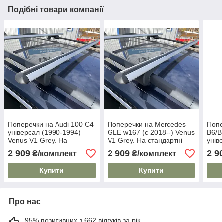
Подібні товари компанії
Поперечки на Audi 100 C4
Поперечки на Mercedes
Попе
універсал (1990-1994)
GLE w167 (c 2018--) Venus
B6/B
Venus V1 Grey. На
V1 Grey. На стандартні
унів
стандартні рейлінги. Без
рейлінги. Без замка. Сірі
На с
2 909
2 909
2 9
₴/комплект
₴/комплект
замка. Сірі
Без 
Купити
Купити
Про нас
95% позитивних з 662 відгуків за рік