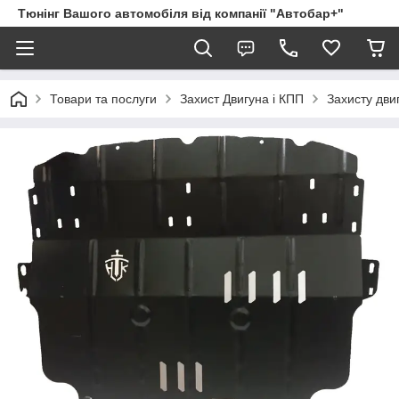
Тюнінг Вашого автомобіля від компанії "Автобар+"
Товари та послуги
Захист Двигуна і КПП
Захисту дви