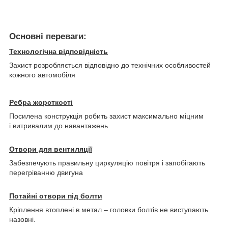
Основні переваги:
Технологічна відповідність
Захист розробляється відповідно до технічних особливостей
кожного автомобіля
Ребра жорсткості
Посилена конструкція робить захист максимально міцним
і витривалим до навантажень
Отвори для вентиляції
Забезпечують правильну циркуляцію повітря і запобігають
перегріванню двигуна
Потайні отвори під болти
Кріплення втоплені в метал – головки болтів не виступають
назовні.