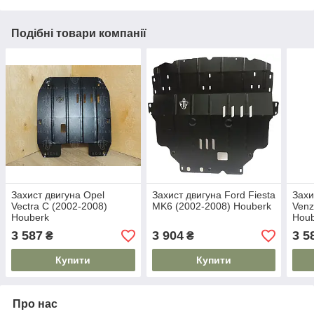
Подібні товари компанії
Захист двигуна Opel
Захист двигуна Ford Fiesta
Захи
Vectra C (2002-2008)
MK6 (2002-2008) Houberk
Venz
Houberk
Hou
3 587
3 904
3 5
₴
₴
Купити
Купити
Про нас