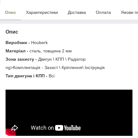
Опис
Характеристики
Доставка
Оплата
Умови п
Опис
Виробник -
Houberk
Матеріал -
сталь, товщина 2 мм
Зона захисту -
Двигун
\ КПП \ Радіатор
ng>Комплектація - Захист \ Кріплення\ Інструкція
Тип двигуна і КПП -
Всі