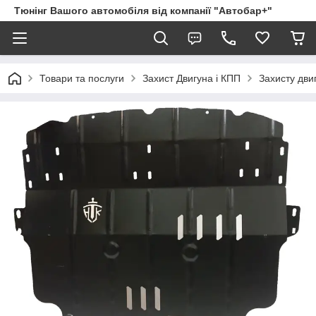
Тюнінг Вашого автомобіля від компанії "Автобар+"
Товари та послуги
Захист Двигуна і КПП
Захисту дви