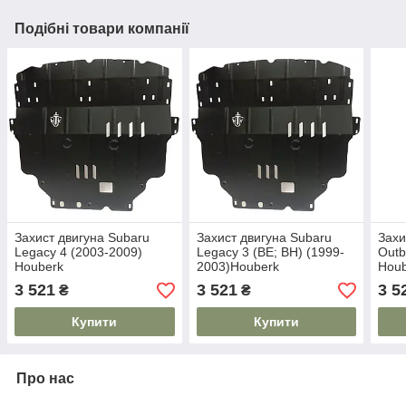
Подібні товари компанії
Захист двигуна Subaru
Захист двигуна Subaru
Захи
Legacy 4 (2003-2009)
Legacy 3 (BE; BH) (1999-
Outb
Houberk
2003)Houberk
Hou
3 521
3 521
3 5
₴
₴
Купити
Купити
Про нас