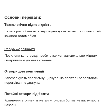
Основні переваги:
Технологічна відповідність
Захист розробляється відповідно до технічних особливостей
кожного автомобіля
Ребра жорсткості
Посилена конструкція робить захист максимально міцним
і витривалим до навантажень
Отвори для вентиляції
Забезпечують правильну циркуляцію повітря і запобігають
перегріванню двигуна
Потайні отвори під болти
Кріплення втоплені в метал – головки болтів не виступають
назовні.