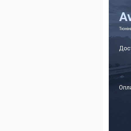
A
Тюнін
Дос
Опла