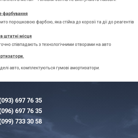
 фарбування
ито порошковою фарбою, яка стійка до корозії та дії до реагентів
в штатні місця
 точно співпадають з технологічними отворами на авто
ортизатори.
оделі авто, комплектуються гумові амортизатори.
(093) 6
97 76 35
(096)
6
97 76 35
(099) 7
33 30 58