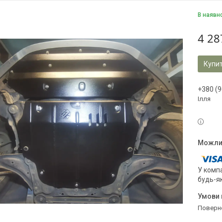
В наявн
4 28
Купи
+380 (9
Ілля
У компа
будь-я
поверн