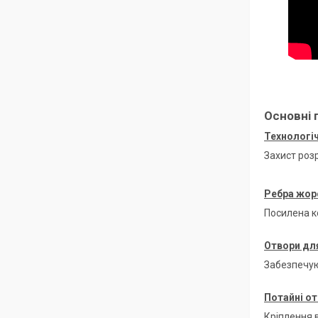
Основні 
Технологіч
Захист роз
Ребра жор
Посилена к
Отвори для
Забезпечую
Потайні от
Кріплення в