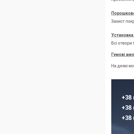
Порошкове
Захист покр
Установка 
Всі отвори
Гумові ам
На деякі м
+38 
+38 
+38 