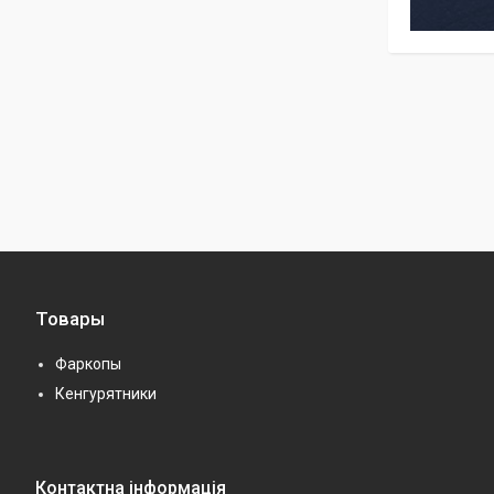
Товары
Фаркопы
Кенгурятники