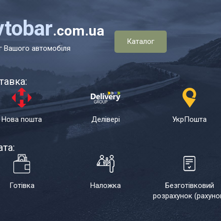
vtobar
.com.ua
Каталог
г Вашого автомобіля
тавка:
Нова пошта
Делівері
УкрПошта
та:
Готівка
Наложка
Безготівковий
розрахунок (рахуно