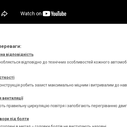
переваги:
на відповідність
робляється відповідно до технічних особливостей кожного автомоб
сткості
онструкція робить захист максимально міцним і витривалим до н
 вентиляції
ть правильну циркуляцію повітря і запобігають перегріванню дви
вори під болти
топлені в метал – головки болтів не виступають назовні.