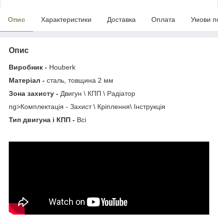
Опис
Характеристики
Доставка
Оплата
Умови п
Опис
Виробник -
Houberk
Матеріал -
сталь, товщина 2 мм
Зона захисту -
Двигун
\ КПП \ Радіатор
ng>Комплектація - Захист \ Кріплення\ Інструкція
Тип двигуна і КПП -
Всі