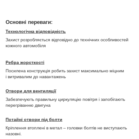
Основні переваги:
Технологічна відповідність
Захист розробляється відповідно до технічних особливостей
кожного автомобіля
Ребра жорсткості
Посилена конструкція робить захист максимально міцним
і витривалим до навантажень
Отвори для вентиляції
Забезпечують правильну циркуляцію повітря і запобігають
перегріванню двигуна
Потайні отвори під болти
Кріплення втоплені в метал – головки болтів не виступають
назовні.