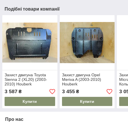
Подібні товари компанії
Захист двигуна Toyota
Захист двигуна Opel
Захи
Sienna 2 (XL20) (2003-
Meriva A (2003-2010)
Micr
2010) Houberk
Houberk
Коль
3 587
3 455
3 0
₴
₴
Купити
Купити
Про нас