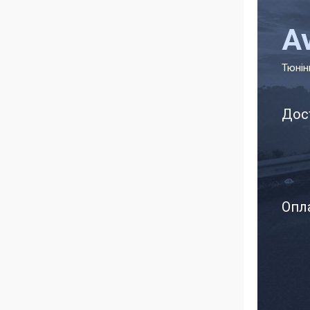
A
Тюнін
Дос
Опла