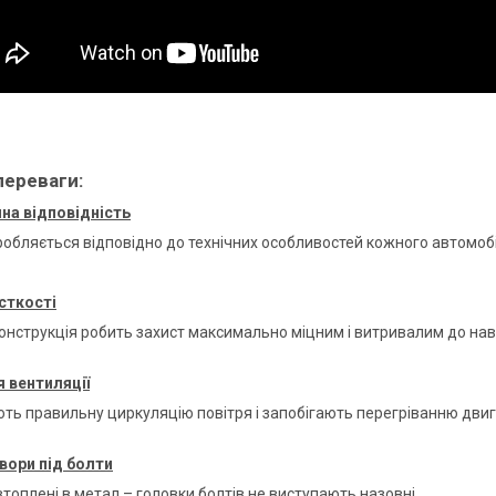
переваги:
на відповідність
робляється відповідно до технічних особливостей кожного автомоб
сткості
онструкція робить захист максимально міцним і витривалим до н
 вентиляції
ть правильну циркуляцію повітря і запобігають перегріванню дви
вори під болти
топлені в метал – головки болтів не виступають назовні.