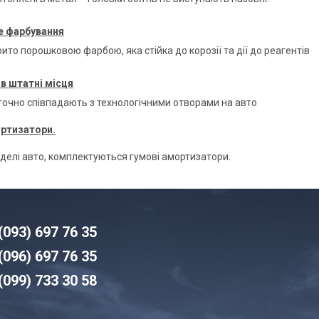
 фарбування
ито порошковою фарбою, яка стійка до корозії та дії до реагентів
в штатні місця
 точно співпадають з технологічними отворами на авто
ортизатори.
оделі авто, комплектуються гумові амортизатори.
(093) 6
97 76 35
(096)
6
97 76 35
(099) 7
33 30 58