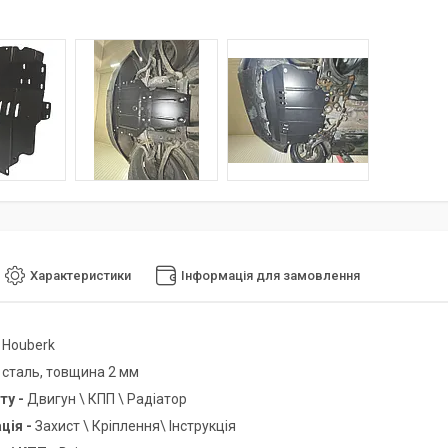
Характеристики
Інформація для замовлення
-
Houberk
-
сталь, товщина 2 мм
ту -
Двигун \ КПП \ Радіатор
ція -
Захист \ Кріплення\ Інструкція