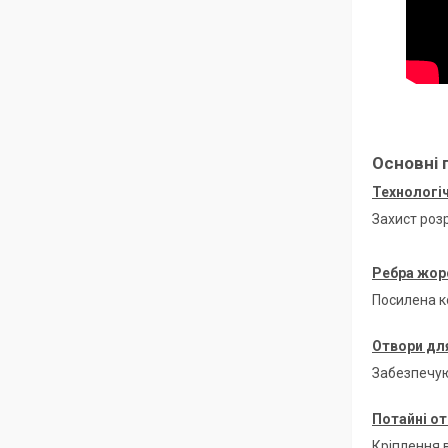
Основні 
Технологіч
Захист роз
Ребра жор
Посилена к
Отвори для
Забезпечую
Потайні от
Кріплення в