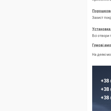
Порошкове
Захист покр
Установка 
Всі отвори
Гумові ам
На деякі м
+38 
+38 
+38 