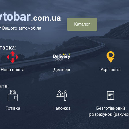
vtobar
.com.ua
Каталог
г Вашого автомобіля
тавка:
Нова пошта
Делівері
УкрПошта
та:
Готівка
Наложка
Безготівковий
розрахунок (рахуно