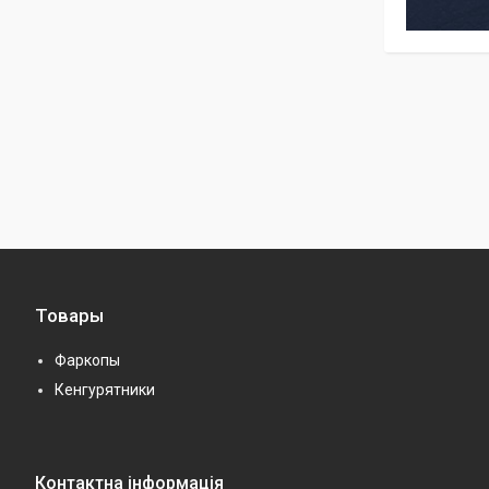
Товары
Фаркопы
Кенгурятники