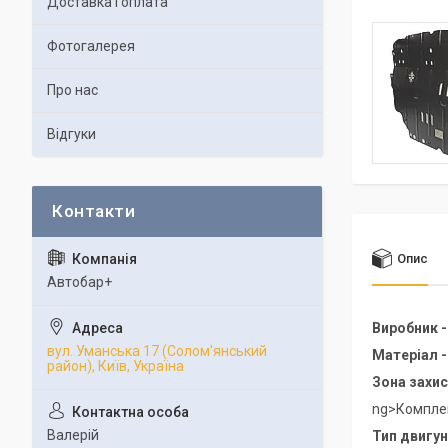
Доставка і оплата
Фотогалерея
Про нас
Відгуки
Опис
Автобар+
Виробник 
вул. Уманська 17 (Солом'янський
Матеріал 
район), Київ, Україна
Зона захис
ng>Комплект
Валерій
Тип двигун