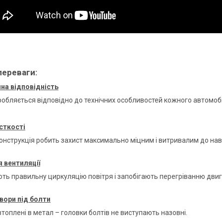
переваги:
на відповідність
робляється відповідно до технічних особливостей кожного автомоб
сткості
онструкція робить захист максимально міцним і витривалим до н
 вентиляції
ть правильну циркуляцію повітря і запобігають перегріванню дви
вори під болти
топлені в метал – головки болтів не виступають назовні.