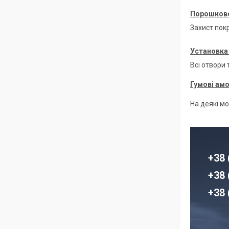
Порошкове
Захист покр
Установка 
Всі отвори
Гумові ам
На деякі м
+38 
+38 
+38 