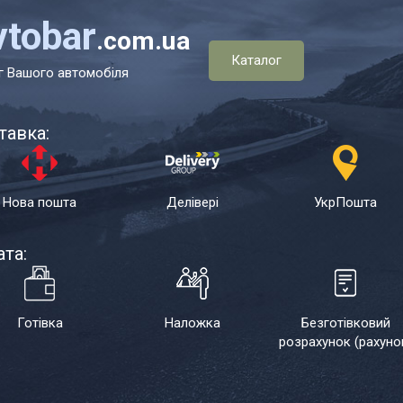
vtobar
.com.ua
Каталог
г Вашого автомобіля
тавка:
Нова пошта
Делівері
УкрПошта
та:
Готівка
Наложка
Безготівковий
розрахунок (рахуно