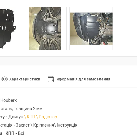
Характеристики
Інформація для замовлення
-
Houberk
-
сталь, товщина 2 мм
ту -
Двигун
\ КПП \ Радіатор
ація - Захист \ Кріплення\ Інструкція
а і КПП -
Всі