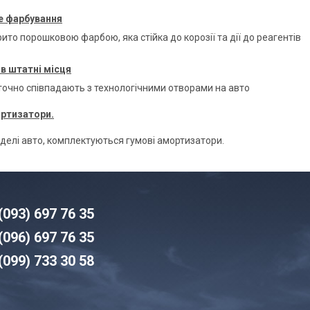
 фарбування
ито порошковою фарбою, яка стійка до корозії та дії до реагентів
в штатні місця
 точно співпадають з технологічними отворами на авто
ортизатори.
оделі авто, комплектуються гумові амортизатори.
(093) 6
97 76 35
(096)
6
97 76 35
(099) 7
33 30 58