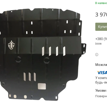
В наявн
3 97
Купи
+380 (9
Ілля
У компа
будь-я
поверн