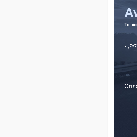
A
Тюнін
Дос
Опла