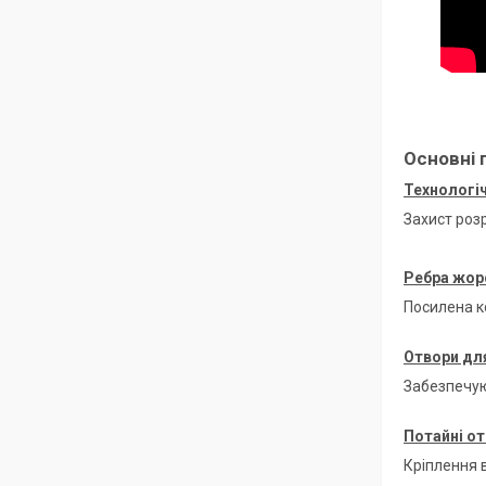
Основні 
Технологіч
Захист роз
Ребра жор
Посилена к
Отвори для
Забезпечую
Потайні от
Кріплення в