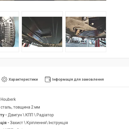
Характеристики
Інформація для замовлення
-
Houberk
-
сталь, товщина 2 мм
ту -
Двигун \ КПП \ Радіатор
ція -
Захист \ Кріплення\ Інструкція