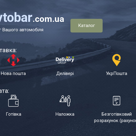
vtobar
.com.ua
Каталог
г Вашого автомобіля
тавка:
Нова пошта
Делівері
УкрПошта
та:
Готівка
Наложка
Безготівковий
розрахунок (рахуно