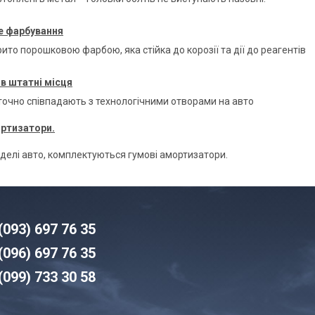
 фарбування
ито порошковою фарбою, яка стійка до корозії та дії до реагентів
в штатні місця
 точно співпадають з технологічними отворами на авто
ортизатори.
оделі авто, комплектуються гумові амортизатори.
(093) 6
97 76 35
(096)
6
97 76 35
(099) 7
33 30 58