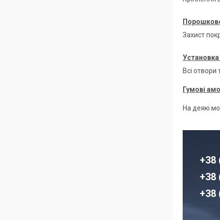
Порошкове
Захист покр
Установка 
Всі отвори
Гумові ам
На деякі м
+38 
+38 
+38 