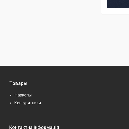
Товары
Фаркопы
Кенгурятники