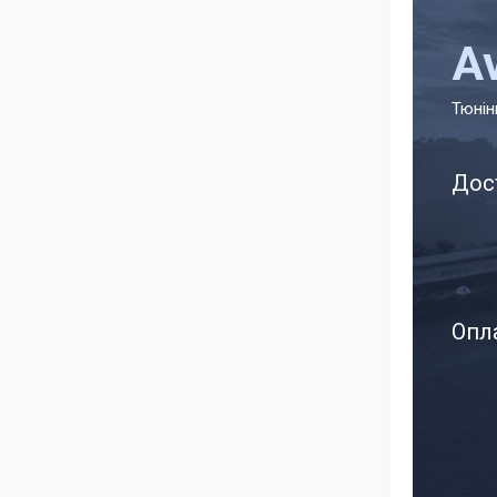
A
Тюнін
Дос
Опла