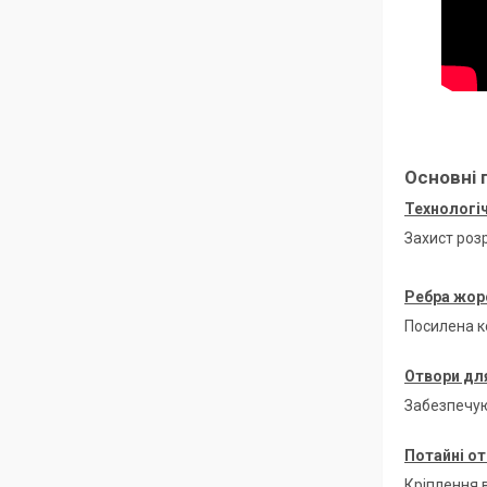
Основні 
Технологіч
Захист роз
Ребра жор
Посилена к
Отвори для
Забезпечую
Потайні от
Кріплення в