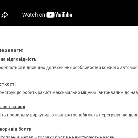
переваги:
на відповідність
робляється відповідно до технічних особливостей кожного автомоб
сткості
онструкція робить захист максимально міцним і витривалим до н
 вентиляції
ть правильну циркуляцію повітря і запобігають перегріванню дви
вори під болти
топлені в метал – головки болтів не виступають назовні.