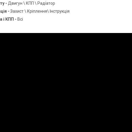
ту -
Двигун \ КПП \ Радіатор
ція -
Захист \ Кріплення\ Інструкція
а і КПП -
Всі