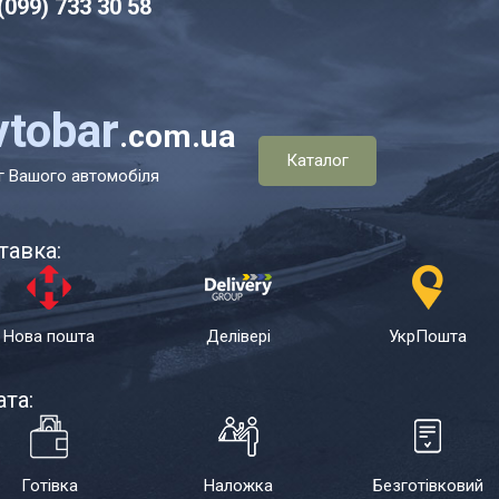
(099) 7
33 30 58
vtobar
.com.ua
Каталог
г Вашого автомобіля
тавка:
Нова пошта
Делівері
УкрПошта
та:
Готівка
Наложка
Безготівковий