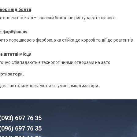
вори під болти
топлені в метал – головки болтів не виступають назовні.
 фарбування
ито порошковою фарбою, яка стійка до корозії та дії до реагентів
в штатні місця
 точно співпадають з технологічними отворами на авто
ортизатори.
оделі авто, комплектуються гумові амортизатори.
(093) 6
97 76 35
(096)
6
97 76 35