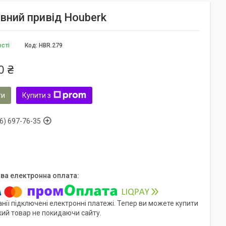
вний привід Houberk
ості
Код:
HBR.279
0 ₴
ти
Купити з
6) 697-76-35
нії підключені електронні платежі. Тепер ви можете купити
кий товар не покидаючи сайту.