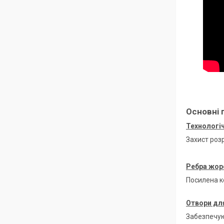
Основні 
Технологіч
Захист роз
Ребра жор
Посилена к
Отвори для
Забезпечую