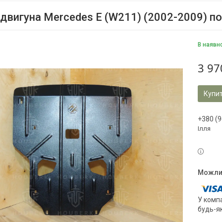
 двигуна Mercedes E (W211) (2002-2009) по
В наявн
3 97
Купи
+380 (9
Ілля
У компа
будь-я