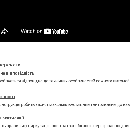
переваги:
на відповідність
робляється відповідно до технічних особливостей кожного автомоб
сткості
онструкція робить захист максимально міцним і витривалим до н
 вентиляції
ть правильну циркуляцію повітря і запобігають перегріванню дви