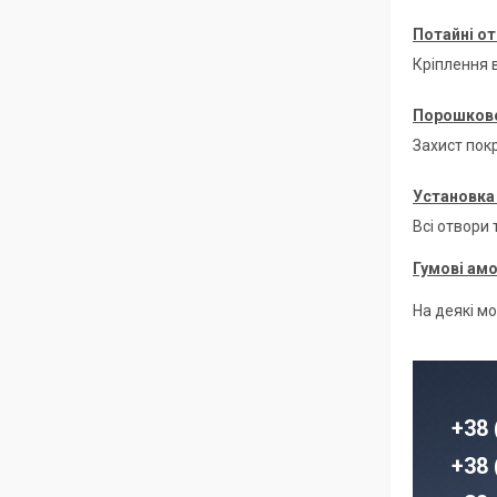
Потайні от
Кріплення в
Порошкове
Захист покр
Установка 
Всі отвори
Гумові ам
На деякі м
+38 
+38 