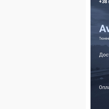
+38 
A
Тюнін
Дос
Опла