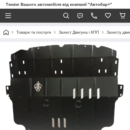
Тюнінг Вашого автомобіля від компанії "Автобар+"
Товари та послуги
Захист Двигуна і КПП
Захисту дви