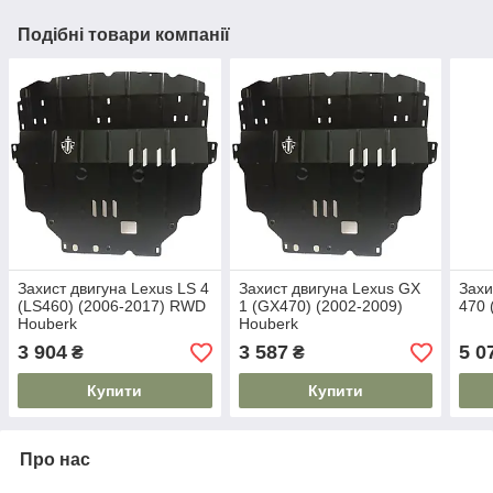
Подібні товари компанії
Захист двигуна Lexus LS 4
Захист двигуна Lexus GX
Захи
(LS460) (2006-2017) RWD
1 (GX470) (2002-2009)
470 
Houberk
Houberk
3 904
3 587
5 0
₴
₴
Купити
Купити
Про нас