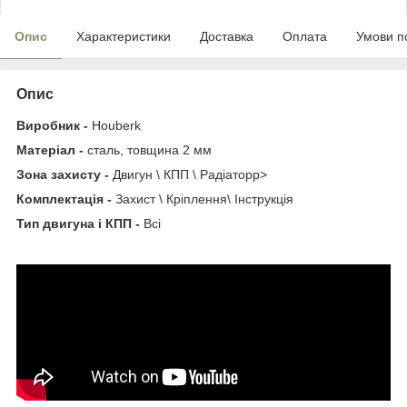
Опис
Характеристики
Доставка
Оплата
Умови п
Опис
Виробник -
Houberk
Матеріал -
сталь, товщина 2 мм
Зона захисту -
Двигун \ КПП \ Радіаторp>
Комплектація -
Захист \ Кріплення\ Інструкція
Тип двигуна і КПП -
Всі