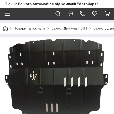
Тюнінг Вашого автомобіля від компанії "Автобар+"
Товари та послуги
Захист Двигуна і КПП
Захисту дви