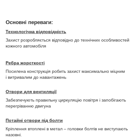
Основні переваги:
Технологічна відповідність
Захист розробляється відповідно до технічних особливостей
кожного автомобіля
Ребра жорсткості
Посилена конструкція робить захист максимально міцним
і витривалим до навантажень
Отвори для вентиляції
Забезпечують правильну циркуляцію повітря і запобігають
перегріванню двигуна
Потайні отвори під болти
Кріплення втоплені в метал – головки болтів не виступають
назовні.