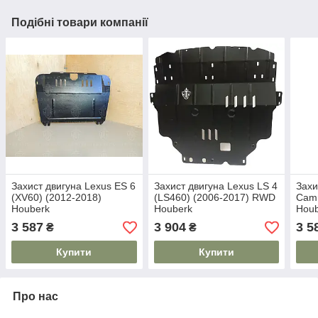
Подібні товари компанії
Захист двигуна Lexus ES 6
Захист двигуна Lexus LS 4
Захи
(XV60) (2012-2018)
(LS460) (2006-2017) RWD
Camr
Houberk
Houberk
Hou
3 587
3 904
3 5
₴
₴
Купити
Купити
Про нас